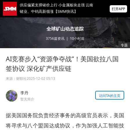
供应偏紧支撑锗价上行 小金属板块走强 云南
打开APP
锗业、中钨高新领涨【SMM快讯】
存储芯片股延续跌势，美股盘前SK海力士跌
全球矿山动态追踪
超5%、闪迪跌超8%，金价升至近两月高位
3756
篇资讯
|
10小时前
IMF披露：加纳央行去年买黄金亏损19亿美
专题
元
AI竞赛步入“资源争夺战”！美国欲拉八国
掌上有色
为有色行业打造的神器
签协议 深化矿产供应链
来源：
财联社
2025-12-02 05:13
李丹
访问TA的主页
暂无简介
据美国国务院负责经济事务的高级官员表示，美国
将寻求与八个盟国达成协议，作为加强人工智能技