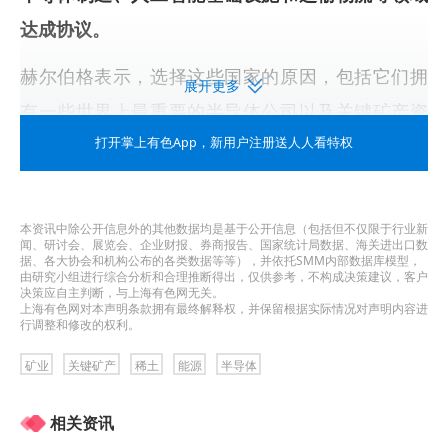
达成协议。
赫尔伯格表示，选择这些国家的原因，包括它们拥
展开更多
有一些世界上最重要的半导体公司以及关键矿产资
源。
打开掌上有色App
，新用户注册送人人看特权
“很明显，目前在人工智能领域，这是一场两强竞赛
——即美国和中国，”赫尔伯格称，“我们希望与中国
本资讯中除公开信息外的其他数据均是基于公开信息（包括但不仅限于行业新
闻、研讨会、展览会、企业财报、券商报告、国家统计局数据、海关进出口数
建立积极、稳定的关系，但我们也准备好竞争，并
据、各大协会和机构公布的各类数据等等），并依托SMM内部数据库模型，
由研究小组进行综合分析和合理推断得出，仅供参考，不构成决策建议，客户
决策应自主判断，与上海有色网无关。
且我们希望确保我们的公司能够继续构建变革性技
上海有色网对本声明条款拥有最终解释权，并保留根据实际情况对声明内容进
行调整和修改的权利。
术，而不受制于强制性的依赖关系。”
矿业
关键矿产
稀土
能源
半导体
聚焦AI技术所有层面
相关资讯
事实上，在关键矿产日益成为全球战略竞争焦点之