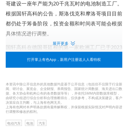
哥建设一座年产能为20千兆瓦时的电池制造工厂。
根据国轩高科的公告，斯洛伐克和摩洛哥项目目前
都仍处于筹备阶段，投资金额和时间表可能会根据
具体情况进行调整。
展开更多
国轩高科在德国哥廷根的第一家欧洲工厂已于2023
年9月投产。当时国轩高科表示，其哥廷根工厂建成
打开掌上有色App
，新用户注册送人人看特权
后，每年将能够生产20千兆瓦时的锂离子电池。
国轩高科是本月第二家在欧洲扩大生产的中国电动
本资讯中除公开信息外的其他数据均是基于公开信息（包括但不仅限于行业新
闻、研讨会、展览会、企业财报、券商报告、国家统计局数据、海关进出口数
汽车电池供应商。宁德时代12月10日表示，已与
据、各大协会和机构公布的各类数据等等），并依托SMM内部数据库模型，
由研究小组进行综合分析和合理推断得出，仅供参考，不构成决策建议，客户
Stellantis达成协议，将投资高达41亿欧元在西班牙
决策应自主判断，与上海有色网无关。
上海有色网对本声明条款拥有最终解释权，并保留根据实际情况对声明内容进
Zaragoza共同建设一家大型
磷酸铁锂
电池厂。该工
行调整和修改的权利。
厂计划于2026年底投产，将成为宁德时代在欧洲的
电动汽车
电池
汽车