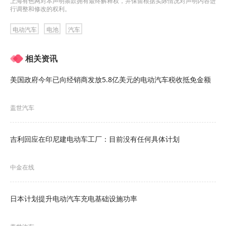
上海有色网对本声明条款拥有最终解释权，并保留根据实际情况对声明内容进
虽然目前混合动力汽车更符合部分消费者的需求，
行调整和修改的权利。
但从长远来看，纯电动车仍是未来的发展方向。近
电动汽车
电池
汽车
年来，丰田汽车专注于混合动力技术的发展路线遭
相关资讯
受了诸多诟病，环保人士批评其应对气候变化的作
用有限，投资者也曾抱怨公司未能乘上电气化浪
美国政府今年已向经销商发放5.8亿美元的电动汽车税收抵免金额
潮。
盖世汽车
丰田汽车支持所谓的“多路径方案”，即发展包括纯电
动汽车、混合动力汽车、氢燃料电池汽车和其他动
吉利回应在印尼建电动车工厂：目前没有任何具体计划
力总成技术，以实现零碳排放。
中金在线
丰田章男也一直在大力夸赞该公司的“多路径方案”，
认为消费者应该能够选择任何符合他们需求的动力
日本计划提升电动汽车充电基础设施功率
系统，而电动汽车的转变不会向许多人想象地这么