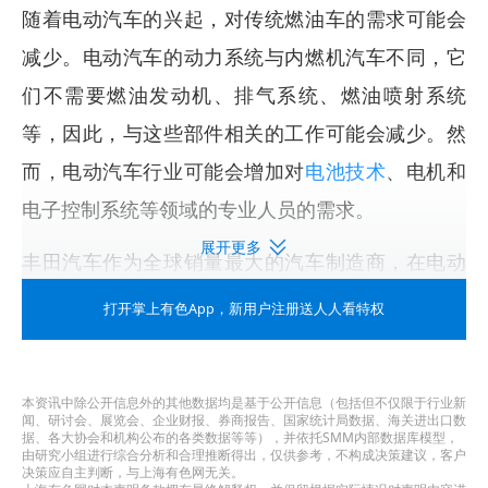
随着电动汽车的兴起，对传统燃油车的需求可能会
减少。电动汽车的动力系统与内燃机汽车不同，它
们不需要燃油发动机、排气系统、燃油喷射系统
等，因此，与这些部件相关的工作可能会减少。然
而，电动汽车行业可能会增加对
电池技术
、电机和
电子控制系统等领域的专业人员的需求。
展开更多
丰田汽车作为全球销量最大的汽车制造商，在电动
汽车方面比其他制造商更为谨慎。这种谨慎的态度
打开掌上有色App
，新用户注册送人人看特权
目前在一定程度上帮助了丰田，因为全球电动汽车
销售正在放缓，丰田的混合动力汽车系列在市场上
本资讯中除公开信息外的其他数据均是基于公开信息（包括但不仅限于行业新
的需求增加，尤其是在美国这样的主要市场，这有
闻、研讨会、展览会、企业财报、券商报告、国家统计局数据、海关进出口数
据、各大协会和机构公布的各类数据等等），并依托SMM内部数据库模型，
助于丰田维持其市场地位和销量。
由研究小组进行综合分析和合理推断得出，仅供参考，不构成决策建议，客户
决策应自主判断，与上海有色网无关。