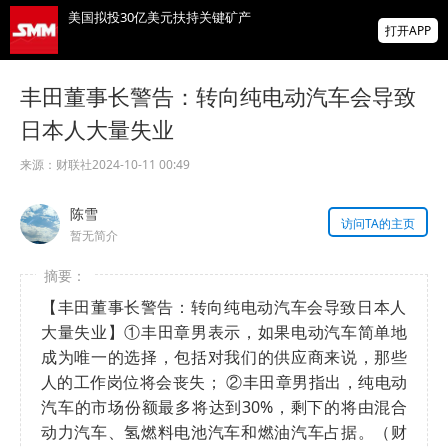
美国拟投30亿美元扶持关键矿产
打开APP
智利7月铜出口额同比增长22.7%
丰田董事长警告：转向纯电动汽车会导致
日本人大量失业
霍尔木兹海峡，重磅利好！“预计很快能达成
协议，美国届时解除封锁”！金银油齐涨！
来源：
财联社
2024-10-11 00:49
掌上有色
陈雪
为有色行业打造的神器
访问TA的主页
暂无简介
【丰田董事长警告：转向纯电动汽车会导致日本人
大量失业】①丰田章男表示，如果电动汽车简单地
成为唯一的选择，包括对我们的供应商来说，那些
人的工作岗位将会丧失； ②丰田章男指出，纯电动
汽车的市场份额最多将达到30%，剩下的将由混合
动力汽车、氢燃料电池汽车和燃油汽车占据。（财