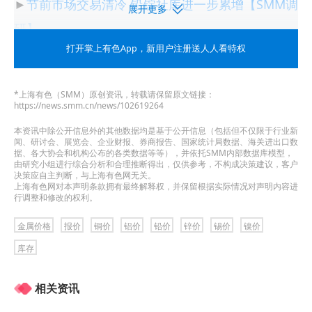
►
节前市场交易清冷 铅锭社库进一步累增【SMM调
展开更多
研】
打开掌上有色App
，新用户注册送人人看特权
►
2011-2024年春节前后铅锭五地社会库存变化（2
月8日更新版）【SMM数据】
*上海有色（SMM）原创资讯，转载请保留原文链接：
https://news.smm.cn/news/102619264
►
上海锌：SMM祝大家新春快乐【SMM午评】
本资讯中除公开信息外的其他数据均是基于公开信息（包括但不仅限于行业新
闻、研讨会、展览会、企业财报、券商报告、国家统计局数据、海关进出口数
►
天津锌：市场放假氛围浓厚 现货交易基无【SMM
据、各大协会和机构公布的各类数据等等），并依托SMM内部数据库模型，
由研究小组进行综合分析和合理推断得出，仅供参考，不构成决策建议，客户
午评】
决策应自主判断，与上海有色网无关。
上海有色网对本声明条款拥有最终解释权，并保留根据实际情况对声明内容进
行调整和修改的权利。
►
沪锡价格持续上行 春节假期氛围浓郁【SMM锡午
金属价格
报价
铜价
铝价
铅价
锌价
锡价
镍价
评】
库存
►
春节临近 硫酸镍市场成交清淡【SMM硫酸镍日
相关资讯
评】