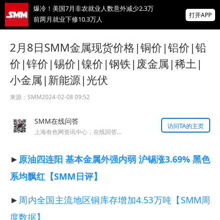
爆冷！美国7月非农就业人数意外减少2.3万
打开APP
前两月就业下修10.3万人
非农爆冷打击加息预期，美股高开，光通信
2月8日SMM金属现货价格|铜价|铝价|铅
概念股普涨，现货黄金突破4350
价|锌价|锡价|镍价|钢铁|废金属|稀土|
北京楼市新政：非京籍五环内社保满1年即可
小金属|新能源|光伏
购房 适度提高公积金最高贷款额度
掌上有色
来源：
SMM
2024-02-08 09:52
为有色行业打造的神器
SMM在线问答
访问TA的主页
上海有色网资讯中心，在线回答您的提问！
►
原油四连阳 基本金属外强内弱 沪锡涨3.69% 黑色
系均飘红【SMM日评】
►
周内全国主流地区铜库存增加4.53万吨【SMM周
度数据】