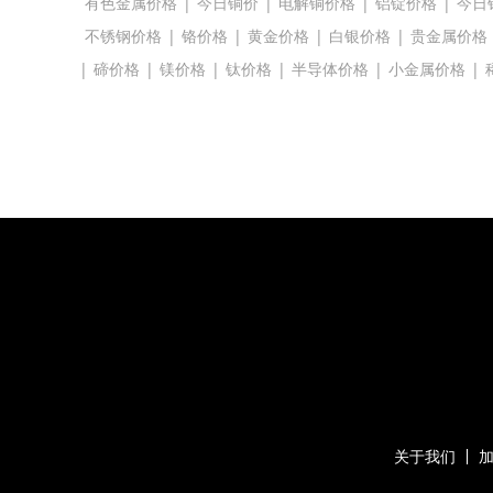
有色金属价格
|
今日铜价
|
电解铜价格
|
铝锭价格
|
今日
不锈钢价格
|
铬价格
|
黄金价格
|
白银价格
|
贵金属价格
|
碲价格
|
镁价格
|
钛价格
|
半导体价格
|
小金属价格
|
关于我们