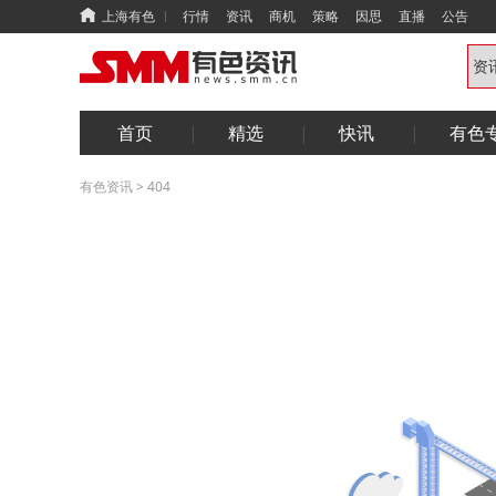
上海有色
行情
资讯
商机
策略
因思
直播
公告
首页
精选
快讯
有色
有色资讯
>
404