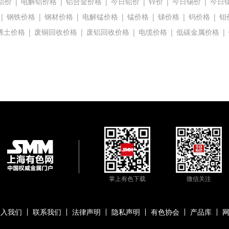
铝价
|
电解铝价格
|
铝合金价格
|
今日铅价
|
锌价
|
今日锡价
|
今日
|
钢铁价格
|
钢材价格
|
电解锰价格
|
锰价格
|
锑价格
|
钨价格
|
钼
稀土价格
|
废铜回收价格
|
废铝回收价格
|
电缆价格
|
低碳金属价格
|
掌上有色下载
微信关注
加入我们
联系我们
法律声明
隐私声明
有色协会
产品库