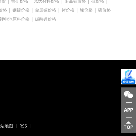
镍价
|
镍矿价格
|
光伏材料价格
|
多晶硅价格
|
硅价格
|
价格
|
铟锭价格
|
金属镓价格
|
锗价格
|
铋价格
|
硒价格
锂电池原料价格
|
碳酸锂价格
网站地图
RSS