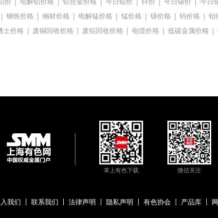
铝价
|
电解铝价格
|
铝合金价格
|
今日铅价
|
锌价
|
今日锡价
|
今日
|
钢铁价格
|
钢材价格
|
电解锰价格
|
锰价格
|
锑价格
|
钨价格
|
钼
稀土价格
|
废铜回收价格
|
废铝回收价格
|
电缆价格
|
低碳金属价格
|
掌上有色下载
微信关注
加入我们
联系我们
法律声明
隐私声明
有色协会
产品库