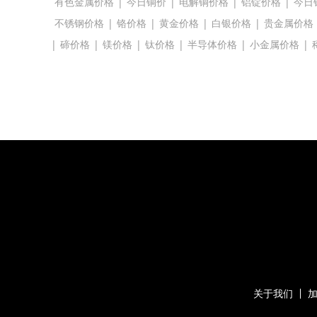
有色金属价格
|
今日铜价
|
电解铜价格
|
铝锭价格
|
今日
不锈钢价格
|
铬价格
|
黄金价格
|
白银价格
|
贵金属价格
|
碲价格
|
镁价格
|
钛价格
|
半导体价格
|
小金属价格
|
关于我们