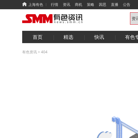
上海有色
行情
资讯
商机
策略
因思
直播
公告
首页
精选
快讯
有色
有色资讯
>
404