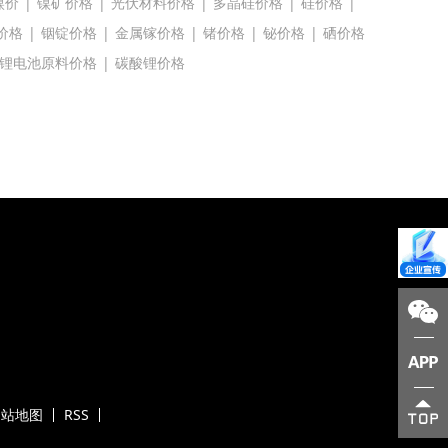
镍价
|
镍矿价格
|
光伏材料价格
|
多晶硅价格
|
硅价格
|
价格
|
铟锭价格
|
金属镓价格
|
锗价格
|
铋价格
|
硒价格
锂电池原料价格
|
碳酸锂价格
网站地图
RSS