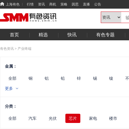
上海有色
行情
资讯
商机
策略
因思
直播
公告
首页
精选
快讯
有色专题
有色资讯
>
产业终端
金属：
全部
铜
铝
铅
锌
锡
镍
锑
钨
铟镓锗
铋硒碲
其他小金属
镁
更多
废金属
能源
华南
光伏
电线电缆
半
固态
综合
汽车
电机
电力
算力
分类：
全部
汽车
光伏
芯片
家电
楼市