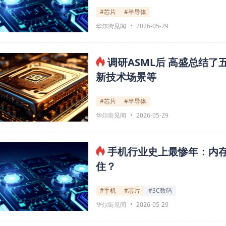
#芯片
#半导体
华尔街见闻
2026-05-29
调研ASML后 高盛总结
新技术场景等
#芯片
#半导体
华尔街见闻
2026-05-29
手机行业史上最惨年：内存
住？
#手机
#芯片
#3C数码
华尔街见闻
2026-05-29