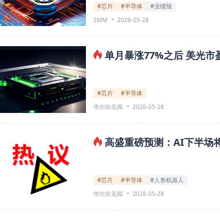
#芯片
#半导体
#业绩报
SMM
2026-05-28
单月暴涨77%之后 美光
#芯片
#半导体
华尔街见闻
2026-05-28
高盛重磅预测：AI下半场
#芯片
#半导体
#人形机器人
华尔街见闻
2026-05-28