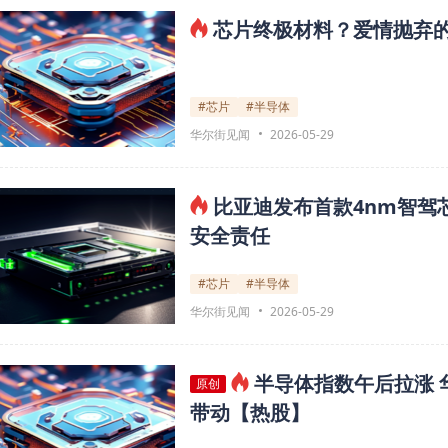
芯片终极材料？爱情抛弃的
#芯片
#半导体
华尔街见闻
2026-05-29
比亚迪发布首款4nm智驾芯
安全责任
#芯片
#半导体
华尔街见闻
2026-05-29
半导体指数午后拉涨 
原创
带动【热股】