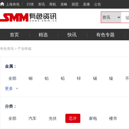
上海有色
行情
资讯
商机
策略
因思
直播
公告
首页
精选
快讯
有色专题
有色资讯
>
产业终端
金属：
全部
铜
铝
铅
锌
锡
镍
锑
钨
铟镓锗
铋硒碲
其他小金属
镁
更多
废金属
能源
华南
光伏
电线电缆
半
固态
综合
汽车
电机
电力
算力
分类：
全部
汽车
光伏
芯片
家电
楼市