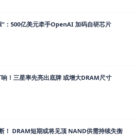
”：500亿美元牵手OpenAI 加码自研芯片
打响！三星率先亮出底牌 或增大DRAM尺寸
断！ DRAM短期或将见顶 NAND供需持续失衡