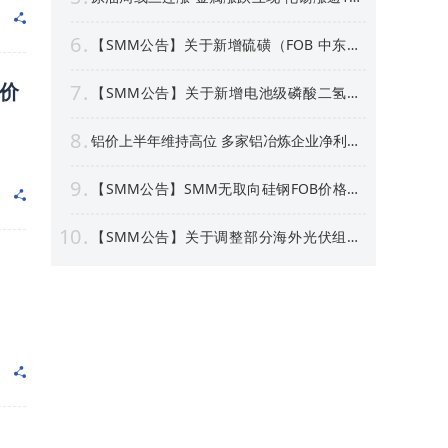
沪银周线上涨逾4% 【隔夜行情】
6
【SMM公告】关于新增硫磺（FOB 中东）
价格点的公告
价
7
【SMM公告】关于新增电池级磷酸二氢锂
价格点的公告
8
铝价上半年维持高位 多家铝冶炼企业净利预
喜 部分标的股价创新高！【SMM专题】
9
【SMM公告】SMM无取向硅钢FOB价格点
及数据库停更及上新
10
【SMM公告】关于调整部分海外光伏组件
价格点名称及方法论表述的公告