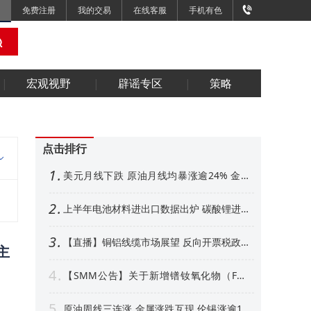
免费注册
我的交易
在线客服
手机有色
宏观视野
辟谣专区
策略
点击排行
1
美元月线下跌 原油月线均暴涨逾24% 金属
外强内弱 铜铝、金月线收阳【隔夜行情】
2
上半年电池材料进出口数据出炉 碳酸锂进口
增超50% 其他环节如何【SMM专题】
3
【直播】铜铝线缆市场展望 反向开票税政形
主
势解析 衍生品风控、AI算力产业机遇解读
4
【SMM公告】关于新增镨钕氧化物（FOB
中国）等4个稀土行业价格点公告
5
原油周线三连涨 金属涨跌互现 伦锡涨逾1%