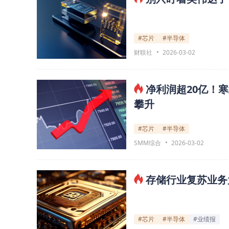
#芯片
#半导体
财联社
2026-03-02
净利润超20亿！寒
攀升
#芯片
#半导体
SMM综合
2026-03-02
存储行业复苏业务大
#芯片
#半导体
#业绩报