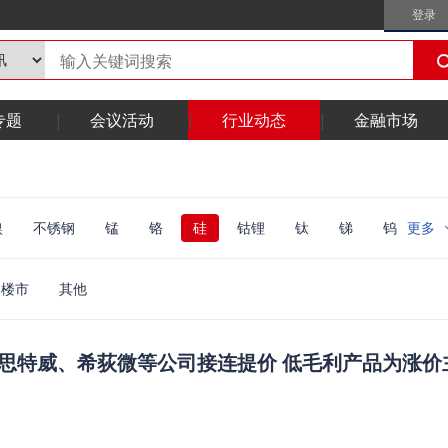
登录
专题
会议活动
行业动态
金融市场
镍
不锈钢
锰
铬
硅
钴锂
钛
锑
钨
更多
贵金属
稀土
钢铁
再生
利源
废金属
体
锂电
钠电
储能
氢能
固态
综合
楼市
其他
思特威、希荻微等公司接连提价 低毛利产品为涨价