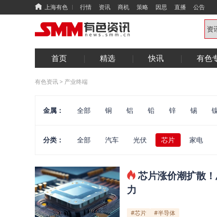
上海有色
行情
资讯
商机
策略
因思
直播
公告
首页
精选
快讯
有色
有色资讯
>
产业终端
金属：
全部
铜
铝
铅
锌
锡
铟镓锗
铋硒碲
其他小金属
镁
能源
华南
光伏
电线电缆
半导
分类：
全部
汽车
光伏
芯片
家电
汽车
电机
电力
算力
芯片涨价潮扩散！
力
#芯片
#半导体