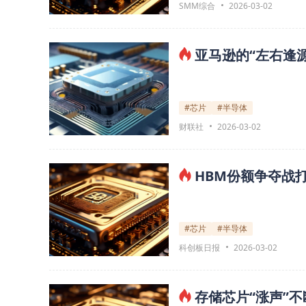
SMM综合
2026-03-02
亚马逊的“左右逢源
#芯片
#半导体
财联社
2026-03-02
HBM份额争夺战
#芯片
#半导体
科创板日报
2026-03-02
存储芯片“涨声”不