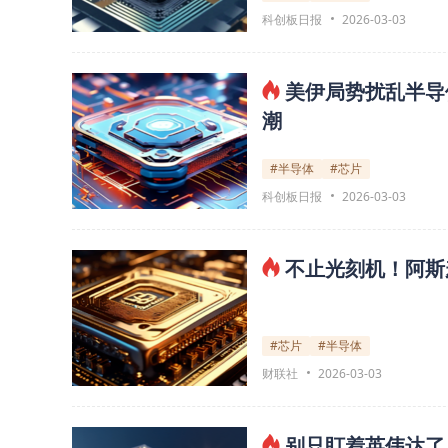
科创板日报
2026-03-03
美伊局势扰乱半导
潮
#半导体
#芯片
科创板日报
2026-03-03
不止光刻机！阿斯
#芯片
#半导体
财联社
2026-03-03
别只盯着英伟达了