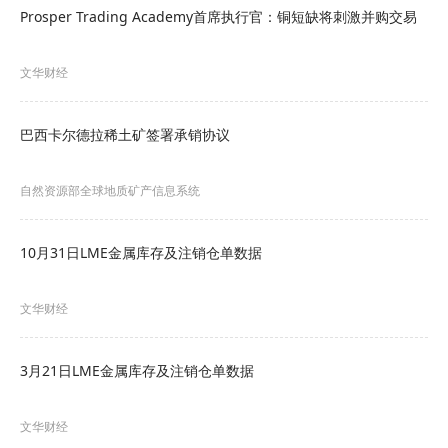
42.3%，贡献9.7个百分点。
Prosper Trading Academy首席执行官：铜短缺将刺激并购交易
另外，11月份，经季节调整后的矿产品销售额环比
文华财经
下降2.4%。10月份为下降0.9%，9月份为增长
7.9%。
巴西卡尔德拉稀土矿签署承销协议
9-11月，经季节调整后的矿产品销售额环比增长
自然资源部全球地质矿产信息系统
7.7%。
10月31日LME金属库存及注销仓单数据
文华财经
3月21日LME金属库存及注销仓单数据
文华财经