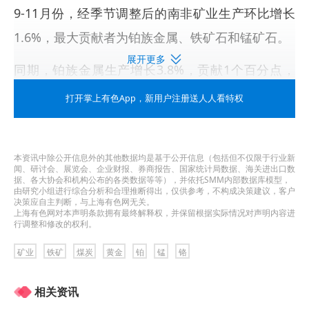
9-11月份，经季节调整后的南非矿业生产环比增长
1.6%，最大贡献者为铂族金属、铁矿石和锰矿石。
展开更多
同期，铂族金属生产增长3.8%，贡献1个百分点，
铁矿石产量增长5.7%，贡献0.9个百分点。
打开掌上有色App
，新用户注册送人人看特权
另外，锰矿石产量增长6.5%，贡献0.5个百分点。
同时，Stats SA报告，按现价，11月份矿产品销售
本资讯中除公开信息外的其他数据均是基于公开信息（包括但不仅限于行业新
闻、研讨会、展览会、企业财报、券商报告、国家统计局数据、海关进出口数
据、各大协会和机构公布的各类数据等等），并依托SMM内部数据库模型，
同比下降0.3%，最大拖累者为金、煤和铁矿石。
由研究小组进行综合分析和合理推断得出，仅供参考，不构成决策建议，客户
决策应自主判断，与上海有色网无关。
上海有色网对本声明条款拥有最终解释权，并保留根据实际情况对声明内容进
黄金销售下降27.9%，拖累6个百分点；煤炭下降
行调整和修改的权利。
15%，拖累3.8个百分点；铁矿石下降16.6%，拖累
矿业
铁矿
煤炭
黄金
铂
锰
铬
1.7个百分点。
相关资讯
Stats SA发现，最大贡献者为铂族金属，增长