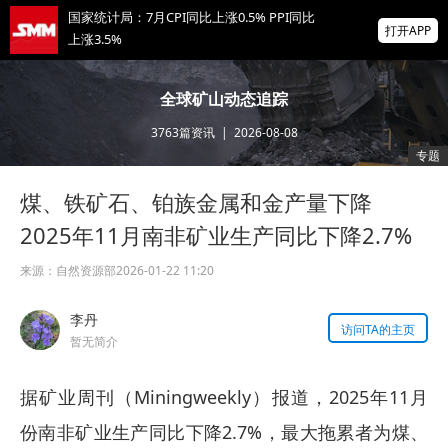
国家统计局：7月CPI同比上涨0.5% PPI同比
打开APP
上涨3.5%
非农爆冷打击加息预期 美元周线两连跌 金属
全球矿山动态追踪
涨跌互现 贵金属周线大反攻【隔夜行情】
3763
篇资讯
|
2026-08-08
2026 SMM锌业大会圆满落幕！大咖云集 共
专题
寻锌行业破局发展新机遇
煤、铁矿石、铂族金属和金产量下降
掌上有色
为有色行业打造的神器
2025年11月南非矿业生产同比下降2.7%
来源：
自然资源部
2026-01-22 11:20
李丹
访问TA的主页
暂无简介
据矿业周刊（Miningweekly）报道，2025年11月
份南非矿业生产同比下降2.7%，最大拖累者为煤、