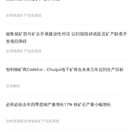
然变化。
全球地质矿产信息系统
四次考察共采集4350只底栖大型动物，经参与研究
的各机构共同鉴定，共识别出788个物种。发现的动
秘鲁能矿部与矿企开展建设性对话 以扫除阻碍或延迟矿产勘查开
物主要为海虫（多毛纲环节动物），紧接着是甲壳
发项目障碍
类动物（等足类、端足类动物、钩足类）和软体动
全球地质矿产信息系统
物，如蜗牛和蛤蜊。
智利铜矿商Codelco：Chuqui地下矿将在未来几年达到生产目标
考虑到大多数动物是生活在沉积物中的大型底栖生
物，深海采矿将如何影响其他类型的海洋生物尚待
文华财经
观察。不过，仅依靠对结核底栖动物的追踪研究，
必和必拓去年四季度铜产量增长17% 铁矿石产量小幅增长
即可判定生态系统可能遭受深海采矿带来的巨大破
坏。
自然资源部全球地质矿产信息系统
此项研究是受瑙鲁海洋资源公司（Nauru Ocean