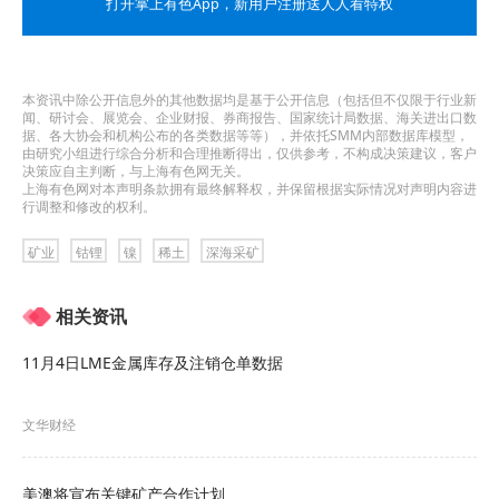
打开掌上有色App
，新用户注册送人人看特权
物）的密度下降了37%，物种丰富度下降了32%。
该文主要作者、博物馆和南安普敦大学博士生伊娃·
本资讯中除公开信息外的其他数据均是基于公开信息（包括但不仅限于行业新
闻、研讨会、展览会、企业财报、券商报告、国家统计局数据、海关进出口数
斯图尔特（Eva Stewart）表示，“考虑到深海采矿
据、各大协会和机构公布的各类数据等等），并依托SMM内部数据库模型，
由研究小组进行综合分析和合理推断得出，仅供参考，不构成决策建议，客户
的潜在影响，能够研究这些偏远且鲜为人知的深海
决策应自主判断，与上海有色网无关。
上海有色网对本声明条款拥有最终解释权，并保留根据实际情况对声明内容进
区域极为重要”。
行调整和修改的权利。
她补充说，“我们终于掌握了现代商用采矿机可能造
矿业
钴锂
镍
稀土
深海采矿
成影响的可靠数据”。
相关资讯
发现新物种
11月4日LME金属库存及注销仓单数据
斯图尔特和其他作者还指出，这次探险还取得了一
文华财经
些发现，包括一种新的海洋物种（一种孤生珊
瑚），以及深海生态系统如何随着时间的推移而自
美澳将宣布关键矿产合作计划