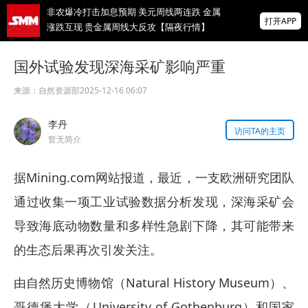
非农爆冷打击加息预期 美元周线两连跌 金属
打开APP
涨跌互现 贵金属周线大反攻【隔夜行情】
2026 SMM锌业大会圆满落幕！大咖云集 共
国外试验发现深海采矿影响严重
寻锌行业破局发展新机遇
来源：
自然资源部
2025-12-16 06:07
美国拟投30亿美元扶持关键矿产
李丹
访问TA的主页
掌上有色
暂无简介
为有色行业打造的神器
据Mining.com网站报道，最近，一支欧洲研究团队
通过收集一项工业试验数据分析发现，深海采矿会
导致海底动物数量和多样性急剧下降，其可能带来
的生态后果再次引发关注。
由自然历史博物馆（Natural History Museum）、
哥德堡大学（University of Gothenburg）和国家