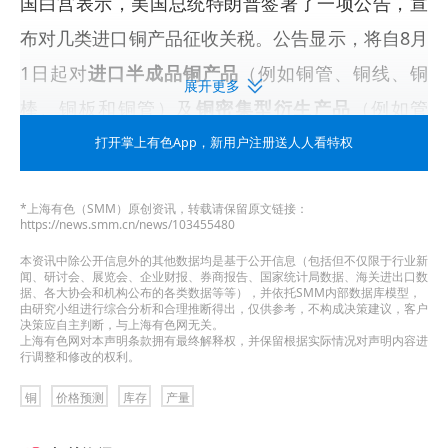
国白宫表示，美国总统特朗普签署了一项公告，宣
布对几类进口铜产品征收关税。公告显示，将自8月
1日起对
进口半成品铜产品
（例如铜管、铜线、铜
展开更多
棒、铜板和铜管）及
铜密集型衍生产品
（例如管
件、电缆、连接器和电气元件）普遍征收50%的关
打开掌上有色App
，新用户注册送人人看特权
税。白宫表示，
铜输入材料
（例如铜矿石、精矿、
*上海有色（SMM）原创资讯，转载请保留原文链接：
锍铜、阴极铜和阳极铜）和
铜废料
不受“232条款”或
https://news.smm.cn/news/103455480
对等关税约束。根据美国《1962年贸易扩展法》第
本资讯中除公开信息外的其他数据均是基于公开信息（包括但不仅限于行业新
闻、研讨会、展览会、企业财报、券商报告、国家统计局数据、海关进出口数
232条款，美国总统有权出于“国家安全”考虑，采取
据、各大协会和机构公布的各类数据等等），并依托SMM内部数据库模型，
由研究小组进行综合分析和合理推断得出，仅供参考，不构成决策建议，客户
对进口产品征收关税或设定配额等措施。此前，美
决策应自主判断，与上海有色网无关。
上海有色网对本声明条款拥有最终解释权，并保留根据实际情况对声明内容进
国总统特朗普7月9日宣布，将从8月1日起对所有进
行调整和修改的权利。
口到美国的铜征收50%的关税。此次公告进一步明
铜
价格预测
库存
产量
确了具体征税范围和豁免品类。