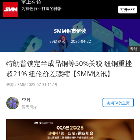
爆冷！美国7月非农就业人数意外减少2.3万
打开APP
前两月就业下修10.3万人
非农爆冷打击加息预期，美股高开，光通信
SMM铜市解读
概念股普涨，现货黄金突破4350
99
篇资讯
|
2026-04-22
北京楼市新政：非京籍五环内社保满1年即可
专题
购房 适度提高公积金最高贷款额度
特朗普锁定半成品铜等50%关税 纽铜重挫
超21% 纽伦价差骤缩【SMM快讯】
来源：
SMM
2025-07-31 11:19
李丹
访问TA的主页
暂无简介