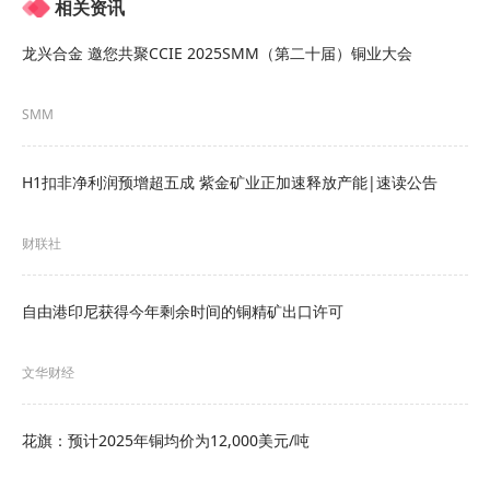
相关资讯
龙兴合金 邀您共聚CCIE 2025SMM（第二十届）铜业大会
SMM
H1扣非净利润预增超五成 紫金矿业正加速释放产能|速读公告
》点击查看SMM期货数据看
财联社
COMEX铜与LME铜价差明显缩窄
自由港印尼获得今年剩余时间的铜精矿出口许可
随着COMEX铜的暴跌，COMEX铜与LME铜的价差
文华财经
也出现了缩窄。按照7月31日17:35分左右的价格来
看，COMEX铜4.389美元/磅的价格与LME铜9639.5
花旗：预计2025年铜均价为12,000美元/吨
美元/吨的价差为36.58美元/吨，这一价差较前期动