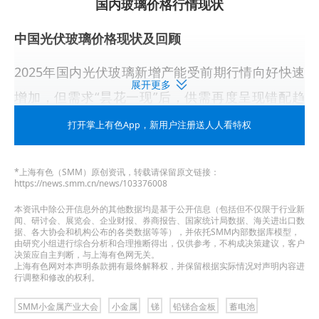
国内玻璃价格行情现状
中国光伏玻璃价格现状及回顾
2025年国内光伏玻璃新增产能受前期行情向好快速
展开更多
增加，但需求“昙花一现”后，供需再度呈现错配趋
势，价格呈现先跌后涨局面。
打开掌上有色App
，新用户注册送人人看特权
►
光伏玻璃价格
走势
*上海有色（SMM）原创资讯，转载请保留原文链接：
https://news.smm.cn/news/103376008
2025年1月-春节期间，国内组件需求随着抢装季结
本资讯中除公开信息外的其他数据均是基于公开信息（包括但不仅限于行业新
束的影响开始下降，
组件排产
走弱的背景下，冬季
闻、研讨会、展览会、企业财报、券商报告、国家统计局数据、海关进出口数
据、各大协会和机构公布的各类数据等等），并依托SMM内部数据库模型，
天然气价格上涨带来一定的成本支撑，叠加玻璃开
由研究小组进行综合分析和合理推断得出，仅供参考，不构成决策建议，客户
决策应自主判断，与上海有色网无关。
始堵口减产，玻璃成交重心上行为主。
上海有色网对本声明条款拥有最终解释权，并保留根据实际情况对声明内容进
行调整和修改的权利。
春节之后，终端需求迅速被“430”、“531”政策带动，
SMM小金属产业大会
小金属
锑
铅锑合金板
蓄电池