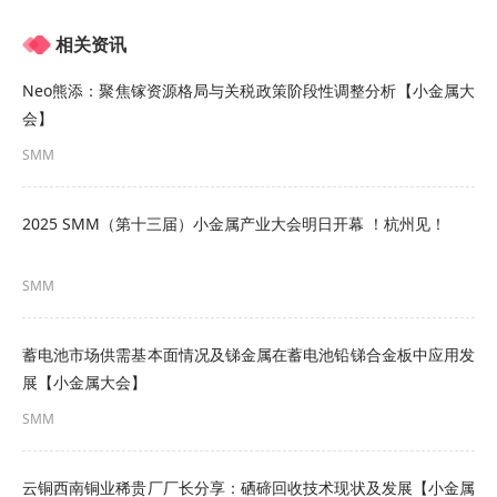
组件排产尤其是分布式光伏组件排产快速上升，排
产量接近60GW，而玻璃供应由于前期堵口冷修窑
相关资讯
炉的影响导致下降，玻璃去库速度加快导致 玻璃价
Neo熊添：聚焦镓资源格局与关税政策阶段性调整分析【小金属大
会】
格快速走高。
SMM
3月-4月，玻璃涨势放缓，主要由于在玻璃行情转好
的趋势下，前期多数建成未投窑炉开始集中点火，
2025 SMM（第十三届）小金属产业大会明日开幕 ！杭州见！
前期堵口窑炉开始大量放产，虽整体供应仍较为紧
SMM
缺，但后续价格隐患开始逐渐显露，同时
组件价格
自4月开始小幅下降，需求支撑已显不足。
蓄电池市场供需基本面情况及锑金属在蓄电池铅锑合金板中应用发
5月至今，组件排产开始下降，撞击带动的需求开始
展【小金属大会】
回落，组件价格开始进入下行通道，在此赢下下，
SMM
玻璃价格收到压制较多，玻璃价格连续多次下落，
云铜西南铜业稀贵厂厂长分享：硒碲回收技术现状及发展【小金属