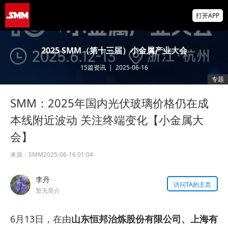
非农爆冷打击加息预期 美元周线两连跌 金属
打开APP
涨跌互现 贵金属周线大反攻【隔夜行情】
2026 SMM锌业大会圆满落幕！大咖云集 共
2025 SMM（第十三届）小金属产业大会
寻锌行业破局发展新机遇
15
篇资讯
|
2025-06-16
美国拟投30亿美元扶持关键矿产
专题
SMM：2025年国内光伏玻璃价格仍在成
本线附近波动 关注终端变化【小金属大
会】
来源：
SMM
2025-06-16 01:04
李丹
访问TA的主页
暂无简介
6月13日，在由
山东恒邦治炼股份有限公司、上海有