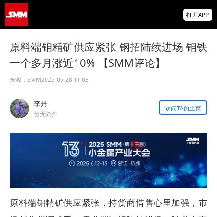
非农爆冷打击加息预期 美元周线两连跌 金属
打开APP
涨跌互现 贵金属周线大反攻【隔夜行情】
2026 SMM锌业大会圆满落幕！大咖云集 共
原料端钼精矿供应紧张 钢招陆续进场 钼铁
寻锌行业破局发展新机遇
一个多月涨近10% 【SMM评论】
美国拟投30亿美元扶持关键矿产
来源：
SMM
2025-05-28 11:03
掌上有色
李丹
为有色行业打造的神器
访问TA的主页
暂无简介
原料端钼精矿供应紧张，持货商惜售心里加强，市