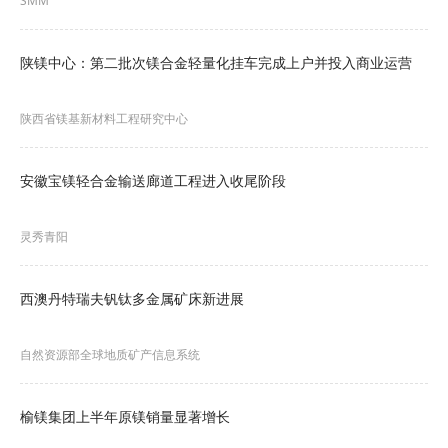
SMM
240500元/基吨，其均价较4月25日的均价低点
219000元/基吨相比，上涨了21500元/基吨，其涨
陕镁中心：第二批次镁合金轻量化挂车完成上户并投入商业运营
幅为9.82%。
陕西省镁基新材料工程研究中心
基本面
安徽宝镁轻合金输送廊道工程进入收尾阶段
供应端：
从上游的钼精矿产量来看：据SMM数据显示，4月
灵秀青阳
份中国钼精矿产量环比小幅增长。4月中下旬，国内
西澳丹特瑞夫钒钛多金属矿床新进展
钼市持续呈现偏强上涨，矿山与持货商惜售及挺
价，市场货源相对较为难寻，冶炼工厂报价也是不
自然资源部全球地质矿产信息系统
断调高，随着钢厂新一轮招标价格进一步调涨，钼
精矿的盈利能力有效恢复，钼矿企业的开工率有所
榆镁集团上半年原镁销量显著增长
上调。随着4月
钼精矿价格
持续上行，钼精矿冶炼企