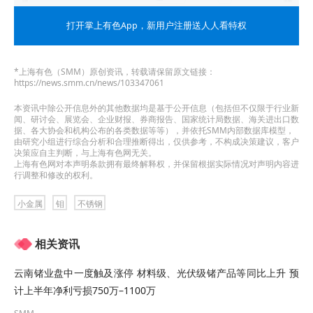
打开掌上有色App
，新用户注册送人人看特权
》点击查看SMM钼现货价格
*上海有色（SMM）原创资讯，转载请保留原文链接：
》订购查看SMM金属现货历史价格走势
https://news.smm.cn/news/103347061
本资讯中除公开信息外的其他数据均是基于公开信息（包括但不仅限于行业新
从
钼精矿45%
的均价走势来看：5月27日，钼精矿
闻、研讨会、展览会、企业财报、券商报告、国家统计局数据、海关进出口数
据、各大协会和机构公布的各类数据等等），并依托SMM内部数据库模型，
45%的均价为3655元/吨度，与其4月24日的低点
由研究小组进行综合分析和合理推断得出，仅供参考，不构成决策建议，客户
决策应自主判断，与上海有色网无关。
3315元/吨度相比，一个多月的时间里上涨了340元/
上海有色网对本声明条款拥有最终解释权，并保留根据实际情况对声明内容进
行调整和修改的权利。
吨度，涨幅为10.26%。
小金属
钼
不锈钢
从氧化钼的均价走势来看：氧化钼5月27日的均价为
相关资讯
3735元/吨度，与其4月24日的近期均价低点3415
元/吨度相比，上涨了320元/吨度，涨幅为9.37%。
云南锗业盘中一度触及涨停 材料级、光伏级锗产品等同比上升 预
计上半年净利亏损750万–1100万
从钼铁的均价走势来看：5月27日，钼铁均价为