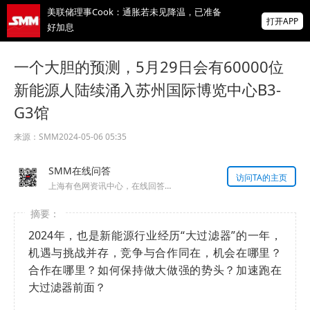
美联储理事Cook：通胀若未见降温，已准备
打开APP
好加息
上半年全国抽检超14.5万台在用充电桩 监管
一个大胆的预测，5月29日会有60000位
整治计量乱象
新能源人陆续涌入苏州国际博览中心B3-
SpaceX暴跌13%拖累科技板块 标普纳指高位
G3馆
回调 黄金飙涨4% 原油冲高回落
掌上有色
来源：
SMM
2024-05-06 05:35
为有色行业打造的神器
SMM在线问答
访问TA的主页
上海有色网资讯中心，在线回答您的提问！
2024年，也是新能源行业经历“大过滤器”的一年，
机遇与挑战并存，竞争与合作同在，机会在哪里？
合作在哪里？如何保持做大做强的势头？加速跑在
大过滤器前面？