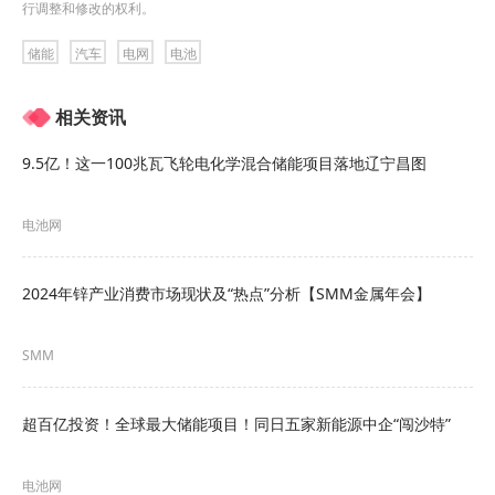
行调整和修改的权利。
储能
汽车
电网
电池
相关资讯
9.5亿！这一100兆瓦飞轮电化学混合储能项目落地辽宁昌图
电池网
2024年锌产业消费市场现状及“热点”分析【SMM金属年会】
2024年的CLNB新能源博览会，相比众多新能源展
SMM
会有什么不同？为什么要参加？
1.
在内容上看，产业全而细，从整车厂到零部件展
超百亿投资！全球最大储能项目！同日五家新能源中企“闯沙特”
台，从国内到国外买手/观众均有涵盖，助力产品出
电池网
海。2024CLNB将是一场“庖丁解牛”式的“SMM-解-