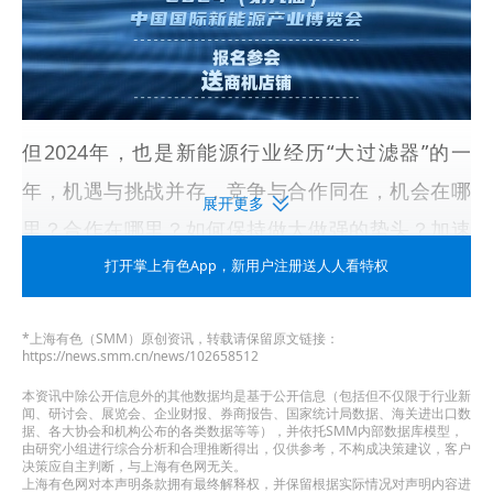
但2024年，也是新能源行业经历“大过滤器”的一
年，机遇与挑战并存，竞争与合作同在，机会在哪
展开更多
里？合作在哪里？如何保持做大做强的势头？加速
跑在大过滤器前面？
打开掌上有色App
，新用户注册送人人看特权
往下看~
*上海有色（SMM）原创资讯，转载请保留原文链接：
https://news.smm.cn/news/102658512
2024年5月29日至31日，由上海有色网主办
本资讯中除公开信息外的其他数据均是基于公开信息（包括但不仅限于行业新
的“CLNB 2024（第九届）中国国际新能源产业博览
闻、研讨会、展览会、企业财报、券商报告、国家统计局数据、海关进出口数
据、各大协会和机构公布的各类数据等等），并依托SMM内部数据库模型，
会”将在“苏州国际博览中心B3-G3馆”隆重举行
。
由研究小组进行综合分析和合理推断得出，仅供参考，不构成决策建议，客户
决策应自主判断，与上海有色网无关。
上海有色网对本声明条款拥有最终解释权，并保留根据实际情况对声明内容进