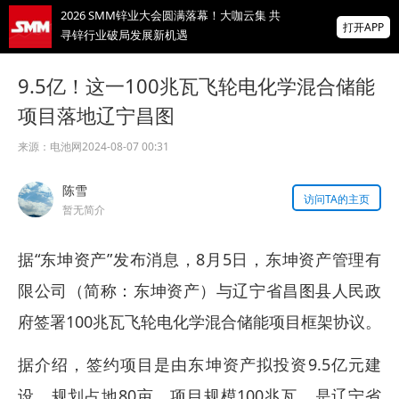
2026 SMM锌业大会圆满落幕！大咖云集 共
打开APP
寻锌行业破局发展新机遇
美国拟投30亿美元扶持关键矿产
9.5亿！这一100兆瓦飞轮电化学混合储能
项目落地辽宁昌图
智利7月铜出口额同比增长22.7%
来源：
电池网
2024-08-07 00:31
掌上有色
陈雪
为有色行业打造的神器
访问TA的主页
暂无简介
据“东坤资产”发布消息，8月5日，东坤资产管理有
限公司（简称：东坤资产）与辽宁省昌图县人民政
府签署100兆瓦飞轮电化学混合储能项目框架协议。
据介绍，签约项目是由东坤资产拟投资9.5亿元建
设，规划占地80亩，项目规模100兆瓦，是辽宁省