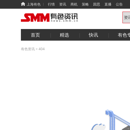
上海有色
行情
资讯
商机
策略
因思
直播
公告
首页
精选
快讯
有色
有色资讯
>
404