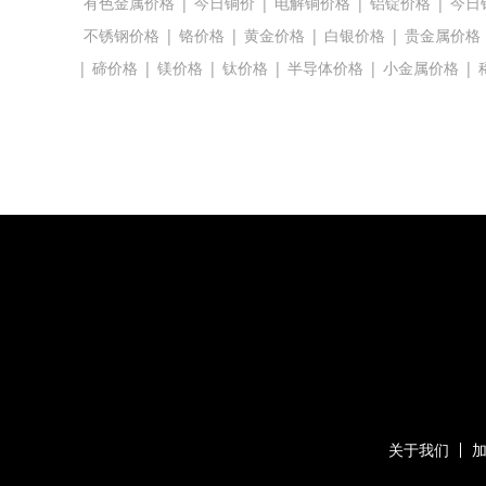
有色金属价格
|
今日铜价
|
电解铜价格
|
铝锭价格
|
今日
不锈钢价格
|
铬价格
|
黄金价格
|
白银价格
|
贵金属价格
|
碲价格
|
镁价格
|
钛价格
|
半导体价格
|
小金属价格
|
关于我们