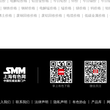
铝价
|
电解铝价格
|
铝合金价格
|
今日铅价
|
锌价
|
今日锡价
|
今日
|
钢铁价格
|
钢材价格
|
电解锰价格
|
锰价格
|
锑价格
|
钨价格
|
钼
稀土价格
|
废铜回收价格
|
废铝回收价格
|
电缆价格
|
低碳金属价格
|
掌上有色下载
微信关注
加入我们
联系我们
法律声明
隐私声明
有色协会
产品库