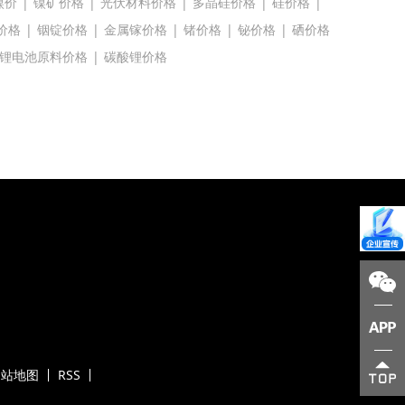
镍价
|
镍矿价格
|
光伏材料价格
|
多晶硅价格
|
硅价格
|
价格
|
铟锭价格
|
金属镓价格
|
锗价格
|
铋价格
|
硒价格
锂电池原料价格
|
碳酸锂价格
网站地图
RSS