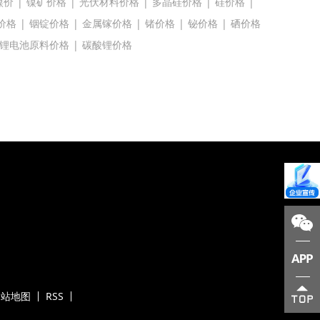
镍价
|
镍矿价格
|
光伏材料价格
|
多晶硅价格
|
硅价格
|
价格
|
铟锭价格
|
金属镓价格
|
锗价格
|
铋价格
|
硒价格
锂电池原料价格
|
碳酸锂价格
网站地图
RSS