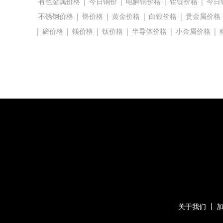
有色金属价格
|
今日铜价
|
电解铜价格
|
铝锭价格
|
今日
不锈钢价格
|
铬价格
|
黄金价格
|
白银价格
|
贵金属价格
|
碲价格
|
镁价格
|
钛价格
|
半导体价格
|
小金属价格
|
关于我们