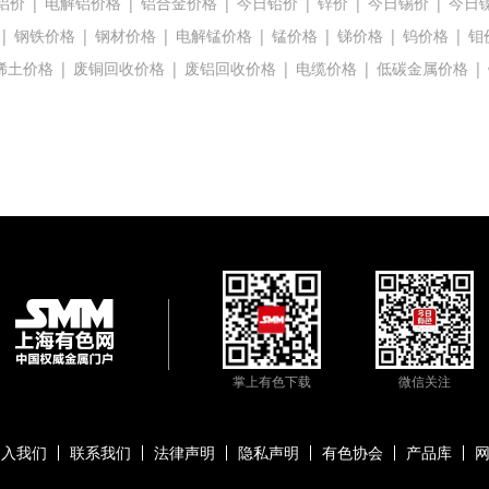
铝价
|
电解铝价格
|
铝合金价格
|
今日铅价
|
锌价
|
今日锡价
|
今日
|
钢铁价格
|
钢材价格
|
电解锰价格
|
锰价格
|
锑价格
|
钨价格
|
钼
稀土价格
|
废铜回收价格
|
废铝回收价格
|
电缆价格
|
低碳金属价格
|
掌上有色下载
微信关注
加入我们
联系我们
法律声明
隐私声明
有色协会
产品库