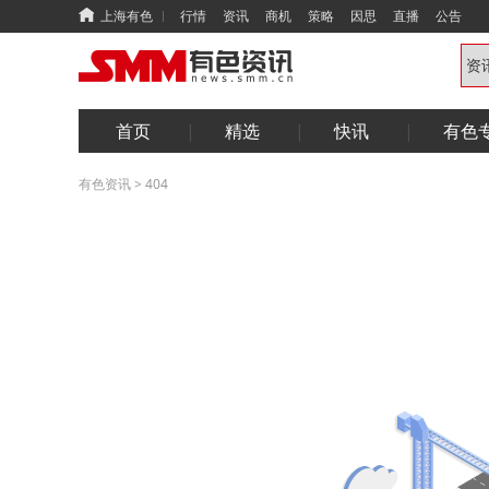
上海有色
行情
资讯
商机
策略
因思
直播
公告
首页
精选
快讯
有色
有色资讯
>
404