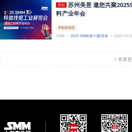
苏州美昱 邀您共聚20
原创
料产业年会
#电线电缆
SMM
2025 SMM(第十届)导体
2025-10-2
+ 查看