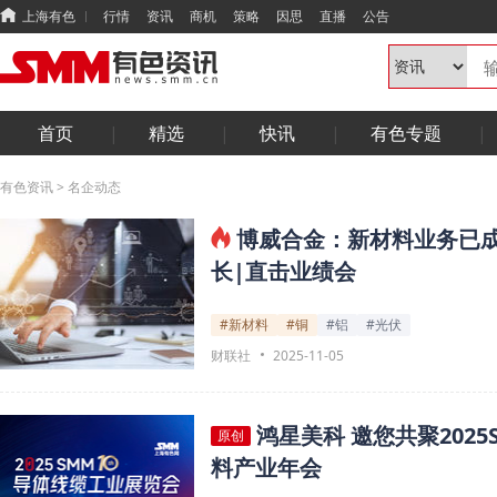
上海有色
行情
资讯
商机
策略
因思
直播
公告
首页
精选
快讯
有色专题
有色资讯
>
名企动态
博威合金：新材料业务已成
长|直击业绩会
#新材料
#铜
#铝
#光伏
财联社
2025-11-05
鸿星美科 邀您共聚20
原创
料产业年会