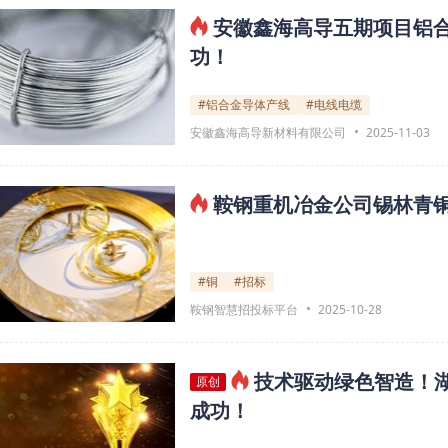
安徽鑫海高导五期项目铝
功！
#铝合金导体产线
#电线电缆
安徽鑫海高导新材料有限公司
2025-11-03
鞍钢重机冶金公司锡林青
#铜
#招标
鞍钢智慧招投标平台
2025-10-28
技术驱动绿色智造！
原创
成功！