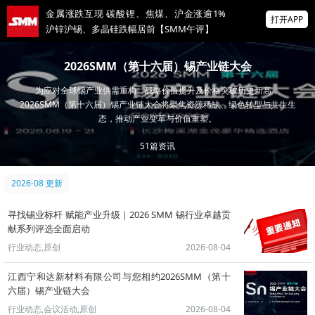
金属涨跌互现 碳酸锂、焦煤、沪金涨逾1%
打开APP
沪锌沪锡、多晶硅跌幅居前【SMM午评】
海绵锆等23项招标公告
2026SMM（第十六届）锡产业链大会
为应对全球锡产业供需重构、战略价值提升及价格突破历史新高，
【汽车会】安安新材料 邀您共聚 SMM
2026SMM（第十六届）锡产业链大会将聚焦资源稀缺、绿色转型与共生生
ASCC2026（第八届）汽车供应链大会
态，推动产业变革与价值重塑。
掌上有色
51
篇资讯
为有色行业打造的神器
2026-08 更新
寻找锡业标杆 赋能产业升级｜2026 SMM 锡行业卓越贡
献系列评选全面启动
行业动态,原创
2026-08-04
江西宁和达新材料有限公司与您相约2026SMM（第十
六届）锡产业链大会
行业动态,会议活动,原创
2026-08-04