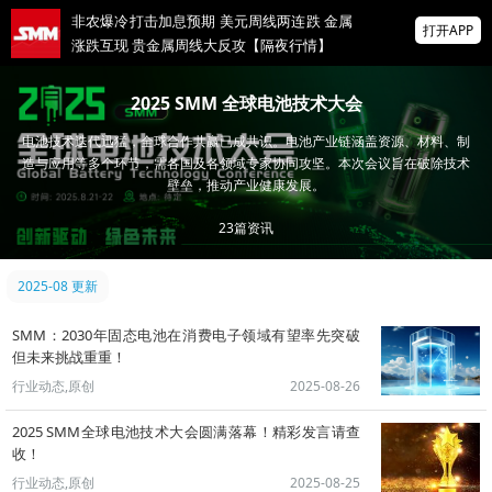
非农爆冷打击加息预期 美元周线两连跌 金属
打开APP
涨跌互现 贵金属周线大反攻【隔夜行情】
2026 SMM锌业大会圆满落幕！大咖云集 共
2025 SMM 全球电池技术大会
寻锌行业破局发展新机遇
电池技术迭代迅猛，全球合作共赢已成共识。电池产业链涵盖资源、材料、制
美国拟投30亿美元扶持关键矿产
造与应用等多个环节，需各国及各领域专家协同攻坚。本次会议旨在破除技术
壁垒，推动产业健康发展。
掌上有色
23
篇资讯
为有色行业打造的神器
2025-08 更新
SMM：2030年固态电池在消费电子领域有望率先突破
但未来挑战重重！
行业动态,原创
2025-08-26
2025 SMM全球电池技术大会圆满落幕！精彩发言请查
收！
行业动态,原创
2025-08-25