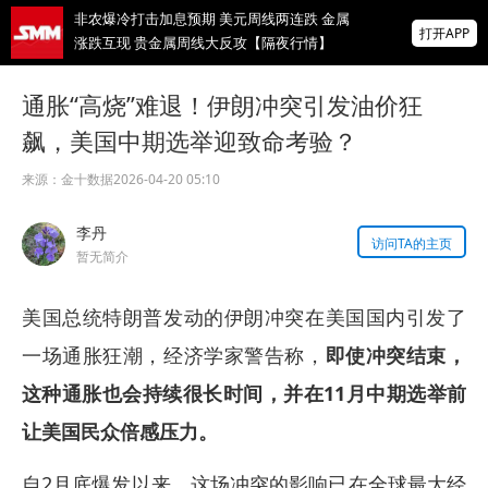
非农爆冷打击加息预期 美元周线两连跌 金属
打开APP
涨跌互现 贵金属周线大反攻【隔夜行情】
2026 SMM锌业大会圆满落幕！大咖云集 共
通胀“高烧”难退！伊朗冲突引发油价狂
寻锌行业破局发展新机遇
飙，美国中期选举迎致命考验？
美国拟投30亿美元扶持关键矿产
来源：
金十数据
2026-04-20 05:10
掌上有色
李丹
为有色行业打造的神器
访问TA的主页
暂无简介
美国总统特朗普发动的伊朗冲突在美国国内引发了
一场通胀狂潮，经济学家警告称，
即使冲突结束，
这种通胀也会持续很长时间，并在11月中期选举前
让美国民众倍感压力。
自2月底爆发以来，这场冲突的影响已在全球最大经