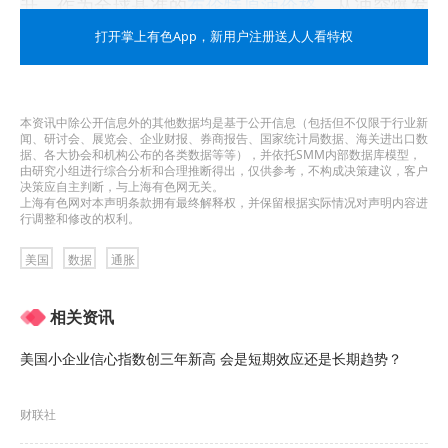
升。作为全球基准的
布伦特原油价格
，从冲突爆发
时的每桶约70美元，一路狂飙至最高点时的110多
打开掌上有色App
，新用户注册送人人看特权
美元。
德黑兰在上周五宣布，在暂时停火期间，将开放这
本资讯中除公开信息外的其他数据均是基于公开信息（包括但不仅限于行业新
闻、研讨会、展览会、企业财报、券商报告、国家统计局数据、海关进出口数
条通常承载全球五分之一石油供应量的重要水道，
据、各大协会和机构公布的各类数据等等），并依托SMM内部数据库模型，
由研究小组进行综合分析和合理推断得出，仅供参考，不构成决策建议，客户
决策应自主判断，与上海有色网无关。
这促使原油价格暴跌超过10%，至每桶90美元以
上海有色网对本声明条款拥有最终解释权，并保留根据实际情况对声明内容进
行调整和修改的权利。
下。但在上周六，伊朗方面又表示，该海峡不会完
全重新开放，并将继续处于德黑兰的“严格控制”之
美国
数据
通胀
下。
相关资讯
影响深远
美国小企业信心指数创三年新高 会是短期效应还是长期趋势？
即使停火协议能够维持，这场冲突也将对全球经济
财联社
留下深远的影响。