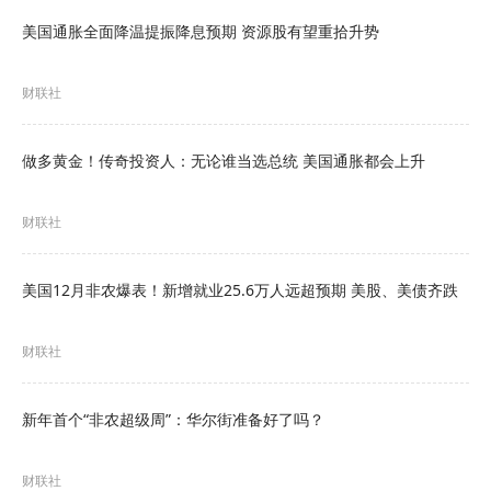
根据美国劳工统计局的数据，受汽油价格飙升的主
美国通胀全面降温提振降息预期 资源股有望重拾升势
要驱动，美国3月份的消费者价格指数（CPI）跃升
财联社
至3.3%，创下两年来的最高水平。
国际货币基金组织目前预计，美国2026年的通胀率
做多黄金！传奇投资人：无论谁当选总统 美国通胀都会上升
将达到3.2%，高于冲突爆发前预测的2.5%。经合组
财联社
织也将预测值从2.8%大幅上调至4.2%。
彼得森国际经济研究所高级研究员Joseph Gagnon
美国12月非农爆表！新增就业25.6万人远超预期 美股、美债齐跌
表示：“到今年年底，物价水平将明显高于没有发生
财联社
冲突时的预期。”
“通胀将会逐渐回落，但即便到了12月，也不可能完
新年首个“非农超级周”：华尔街准备好了吗？
全恢复原状——它仍将明显高于今年1月份的水
财联社
平。”