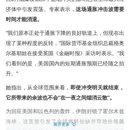
济体中引发震荡。专家表示，
这场通胀冲击波需要
时间才能消退。
“我们原本正处于通胀下降的良好轨道上，但现在出
现了某种程度的反转，”国际货币基金组织总裁格奥
尔基耶娃在接受英国《金融时报》采访时表示。“我
们看到的是，美国国内的短期通胀预期已经随之抬
升。”
她指出，从全球范围来看，
即使冲突明天就结束，
它所带来的余波也不会“在一夜之间烟消云散”。
为回应美国和以色列的轰炸，伊朗封锁了霍尔木兹
海峡，这直接引发了全球燃料短缺并导致价格飙
展开更多