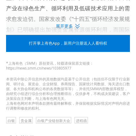
产业在绿色生产、循环利用及低碳技术应用上的需
求愈发迫切。国家发改委《“十四五”循环经济发展规
展开更多
划》已明确提出加强贵金属资源循环利用，而国际
银价
波动与地缘政治风险，进一步倒逼企业提升供
打开掌上有色App
，新用户注册送人人看特权
应链自主可控能力。
*上海有色（SMM）原创资讯，转载请保留原文链接：
在此产业变革与政策导向叠加的背景下，
2026年
https://news.smm.cn/news/103805977
SMM（第七届）白银产业链创新大会
将于6.11-12
本资讯中除公开信息外的其他数据均是基于公开信息（包括但不仅限于行业新
闻、研讨会、展览会、企业财报、券商报告、国家统计局数据、海关进出口数
在江苏昆山隆重启幕。本届大会将以更广阔的国际
据、各大协会和机构公布的各类数据等等），并依托SMM内部数据库模型，
由研究小组进行综合分析和合理推断得出，仅供参考，不构成决策建议，客户
视野、更前沿的主题设置、更高效的对接机制，汇
决策应自主判断，与上海有色网无关。
上海有色网对本声明条款拥有最终解释权，并保留根据实际情况对声明内容进
聚全球白银领域的领军企业、顶尖科研专家、政府
行调整和修改的权利。
决策代表以及优秀创业者，共同打造一个集思想碰
白银
贵金属
白银产业链创新大会
进程函
撞、资源对接、技术转化于一体的高端交流合作平