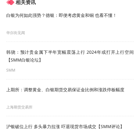
相关资讯
台。我们诚邀您共赴江苏昆山，在这场智慧与机遇
交汇的盛会中，携手擘画白银产业高质量发展的崭
白银为何如此强势？德银：即便考虑黄金和铜 也看不懂！
新未来。会议注册链接：
华尔街见闻
https://meeting.smm.cn/89a7b32e/applicatio
n-meeting
韩骁：预计贵金属下半年宽幅震荡上行 2024年或打开上行空间
【SMM白银论坛】
点击
报名表单
立即登记参会，
洞悉白银市场趋势，
SMM
凝聚产业链合力，共筑创新之路，我们在昆山等
您！
上期所：调整黄金、白银期货交易保证金比例和涨跌停板幅度
参会名单
上海期货交易所
沪银破位上行 多头暴力拉涨 吓退现货市场成交【SMM评论】