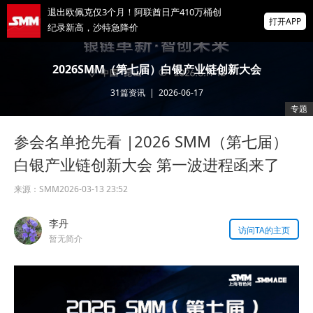
退出欧佩克仅3个月！阿联酋日产410万桶创
打开APP
纪录新高，沙特急降价
反向指标拉响警报！美银牛熊信号触及2021
2026SMM（第七届）白银产业链创新大会
年以来最高纪录
31
篇资讯
|
2026-06-17
掌上有色
专题
为有色行业打造的神器
参会名单抢先看 |2026 SMM（第七届）
今晚美国非农大考，“弱7月”魔咒会重演吗？
此前三年均不及预期
白银产业链创新大会 第一波进程函来了
来源：
SMM
2026-03-13 23:52
李丹
访问TA的主页
暂无简介