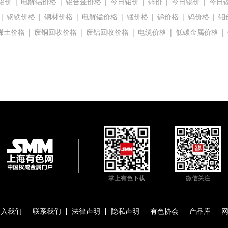
铝价
|
电解铝价格
|
铝合金价格
|
今日铅价
|
锌价
|
今日锡价
|
今日
|
钢铁价格
|
钢材价格
|
电解锰价格
|
锰价格
|
锑价格
|
钨价格
|
钼
稀土价格
|
废铜回收价格
|
废铝回收价格
|
电缆价格
|
低碳金属价格
|
掌上有色下载
微信关注
加入我们
联系我们
法律声明
隐私声明
有色协会
产品库