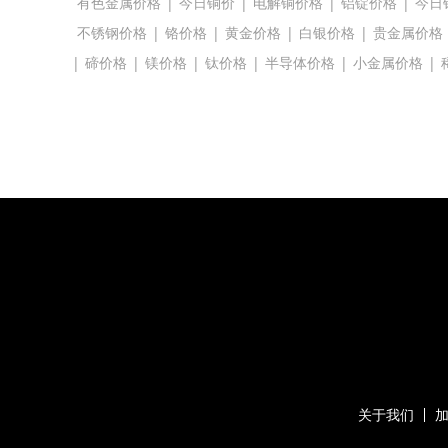
有色金属价格
|
今日铜价
|
电解铜价格
|
铝锭价格
|
今日
不锈钢价格
|
铬价格
|
黄金价格
|
白银价格
|
贵金属价格
|
碲价格
|
镁价格
|
钛价格
|
半导体价格
|
小金属价格
|
关于我们