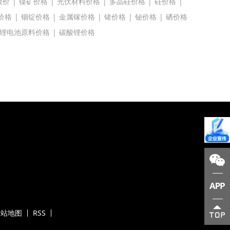
镍价
|
镍矿价格
|
光伏材料价格
|
多晶硅价格
|
硅价格
|
价格
|
铟锭价格
|
金属镓价格
|
锗价格
|
铋价格
|
硒价格
锂电池原料价格
|
碳酸锂价格
网站地图
RSS