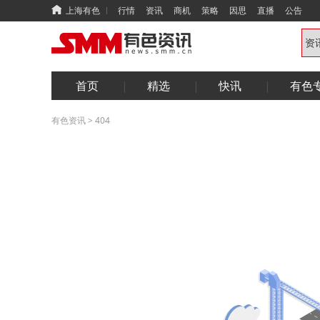
上海有色
行情
资讯
商机
策略
因思
直播
公告
首页
精选
快讯
有色
有色资讯
>
404