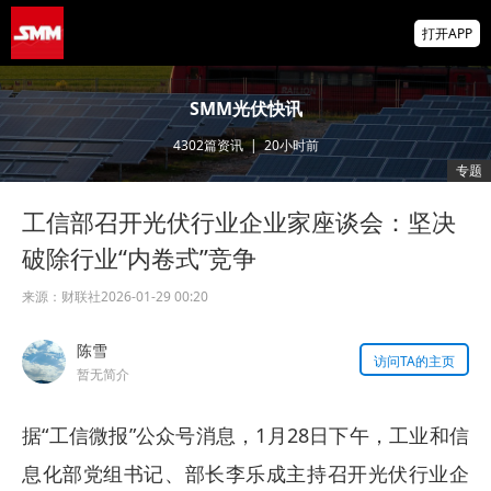
北方稀土：长期来看 随着新能源等增量需求
打开APP
持续释放稳步发展 稀土价格得到有力支撑
SMM新增菲律宾低品位红土镍矿价格点
SMM光伏快讯
4302
篇资讯
|
20小时前
北京进一步优化房地产政策 房地产板块上涨
专题
京投发展、金科股份涨停【SMM快讯】
工信部召开光伏行业企业家座谈会：坚决
破除行业“内卷式”竞争
来源：
财联社
2026-01-29 00:20
陈雪
访问TA的主页
暂无简介
据“工信微报”公众号消息，1月28日下午，工业和信
息化部党组书记、部长李乐成主持召开光伏行业企