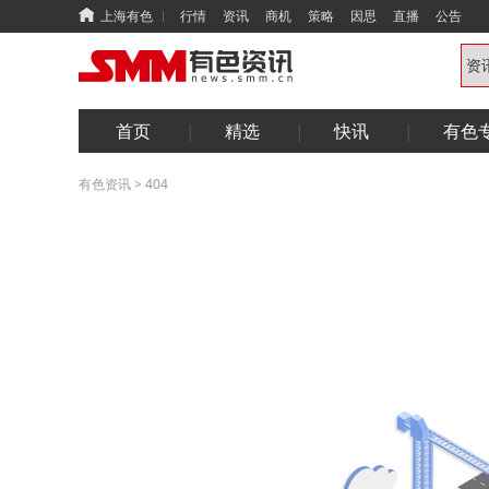
上海有色
行情
资讯
商机
策略
因思
直播
公告
首页
精选
快讯
有色
有色资讯
>
404