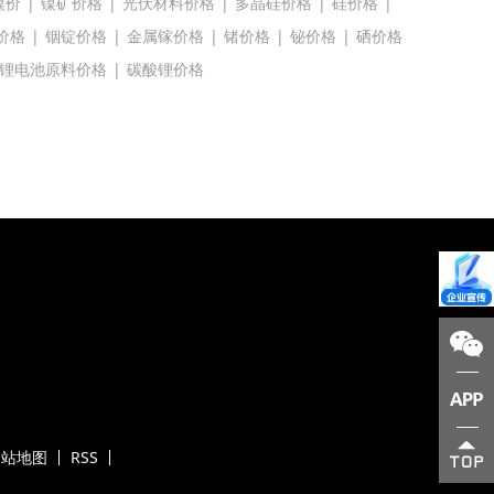
镍价
|
镍矿价格
|
光伏材料价格
|
多晶硅价格
|
硅价格
|
价格
|
铟锭价格
|
金属镓价格
|
锗价格
|
铋价格
|
硒价格
锂电池原料价格
|
碳酸锂价格
网站地图
RSS