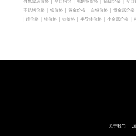
有色金属价格
|
今日铜价
|
电解铜价格
|
铝锭价格
|
今日
不锈钢价格
|
铬价格
|
黄金价格
|
白银价格
|
贵金属价格
|
碲价格
|
镁价格
|
钛价格
|
半导体价格
|
小金属价格
|
关于我们