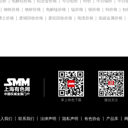
铝价
|
电解铝价格
|
铝合金价格
|
今日铅价
|
锌价
|
今日锡价
|
今日
|
钢铁价格
|
钢材价格
|
电解锰价格
|
锰价格
|
锑价格
|
钨价格
|
钼
稀土价格
|
废铜回收价格
|
废铝回收价格
|
电缆价格
|
低碳金属价格
|
掌上有色下载
微信关注
加入我们
联系我们
法律声明
隐私声明
有色协会
产品库