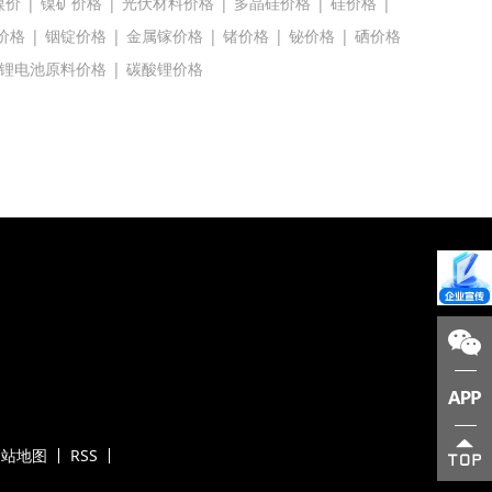
镍价
|
镍矿价格
|
光伏材料价格
|
多晶硅价格
|
硅价格
|
价格
|
铟锭价格
|
金属镓价格
|
锗价格
|
铋价格
|
硒价格
锂电池原料价格
|
碳酸锂价格
网站地图
RSS