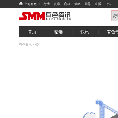
上海有色
行情
资讯
商机
策略
因思
直播
公告
首页
精选
快讯
有色
有色资讯
>
404