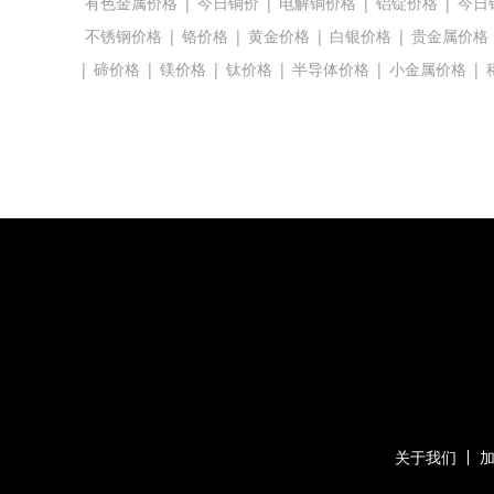
有色金属价格
|
今日铜价
|
电解铜价格
|
铝锭价格
|
今日
不锈钢价格
|
铬价格
|
黄金价格
|
白银价格
|
贵金属价格
|
碲价格
|
镁价格
|
钛价格
|
半导体价格
|
小金属价格
|
关于我们