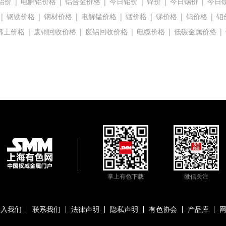
铝价
|
电解铝价格
|
铝合金价格
|
今日铅价
|
锌价
|
今日锡价
|
今日
|
钢铁价格
|
钢材价格
|
电解锰价格
|
锰价格
|
锑价格
|
钨价格
|
钼
稀土价格
|
废铜回收价格
|
废铝回收价格
|
电缆价格
|
低碳金属价格
|
掌上有色下载
微信关注
加入我们
联系我们
法律声明
隐私声明
有色协会
产品库