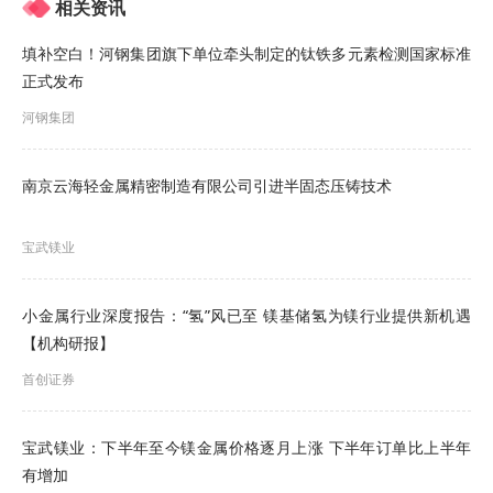
相关资讯
》订购查看SMM金属现货历史价格走势
填补空白！河钢集团旗下单位牵头制定的钛铁多元素检测国家标准
现货市场方面：
正式发布
据SMM报价显示，1月5日，SMM
镁锭9990（府
河钢集团
谷、神木）
报16000~16100元/吨，其均价为16050
南京云海轻金属精密制造有限公司引进半固态压铸技术
元/吨，较前一交易日上涨1.9%，镁锭价格顺利斩获
节后 “开门红”。
宝武镁业
回顾镁锭2025年的价格表现可以看出：2025年90镁
小金属行业深度报告：“氢”风已至 镁基储氢为镁行业提供新机遇
锭市场价格呈现“M”形走势，价格重心显著下移。价
【机构研报】
格从年初16000元/吨下跌至3月7日价格年内最低点
首创证券
15050元/吨；紧接着价格低位反弹，5月13日达到
年内高位17450元/吨；随着贸易商受畏高情绪驱使
宝武镁业：下半年至今镁金属价格逐月上涨 下半年订单比上半年
有增加
低价抛货，由此引发价格崩塌，价格弱势震荡至6月