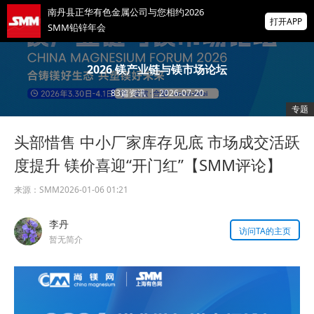
南丹县正华有色金属公司与您相约2026
打开APP
SMM铅锌年会
2026年8月2期朝阳钢铁铁精矿等项目采购招
2026 镁产业链与镁市场论坛
标公告
83
篇资讯
|
2026-07-20
冶金焦粉等项目采购招标公告
专题
头部惜售 中小厂家库存见底 市场成交活跃
掌上有色
为有色行业打造的神器
度提升 镁价喜迎“开门红”【SMM评论】
来源：
SMM
2026-01-06 01:21
李丹
访问TA的主页
暂无简介