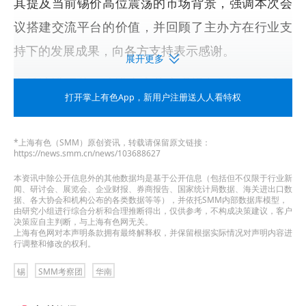
其提及当前锡价高位震荡的市场背景，强调本次会
议搭建交流平台的价值，并回顾了主办方在行业支
持下的发展成果，向各方支持表示感谢。
展开更多
主旨演讲环节，演讲嘉宾从宏观视角解读了全球及
打开掌上有色App
，新用户注册送人人看特权
国内经济形势，分析了全球经济结构特点、政策趋
势与流动性变化，探讨了科技周期对锡产业及资本
*上海有色（SMM）原创资讯，转载请保留原文链接：
市场的影响。针对锡价核心议题，嘉宾指出宏观因
https://news.smm.cn/news/103688627
素是本轮锡价上涨的主要驱动力，同时需重视锡的
本资讯中除公开信息外的其他数据均是基于公开信息（包括但不仅限于行业新
闻、研讨会、展览会、企业财报、券商报告、国家统计局数据、海关进出口数
据、各大协会和机构公布的各类数据等等），并依托SMM内部数据库模型，
金融属性，结合全球锡储备、供应格局等判断价格
由研究小组进行综合分析和合理推断得出，仅供参考，不构成决策建议，客户
决策应自主判断，与上海有色网无关。
走势，并提示了系统性风险可能带来的回落压力。
上海有色网对本声明条款拥有最终解释权，并保留根据实际情况对声明内容进
行调整和修改的权利。
此外，还有演讲聚焦套期保值与风险工具应用，详
解了套保原则、管理流程及不同场景下的操作模
锡
SMM考察团
华南
式，助力企业应对价格波动。