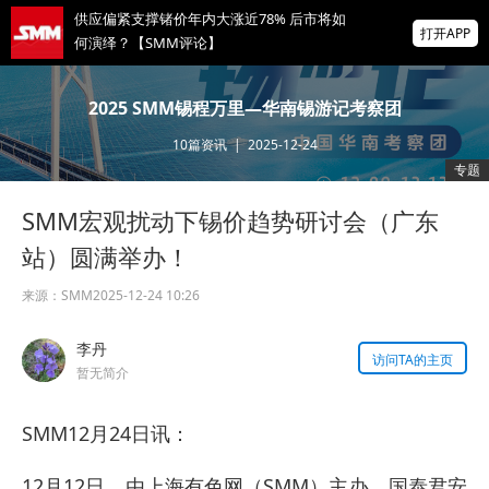
何演绎？【SMM评论】
打开APP
前7个月机电产品进出口大幅走高！集成电路
出口近乎翻倍！【SMM专题】
2025 SMM锡程万里—华南锡游记考察团
特雷克金属：弗洛伦斯铜矿下半年产量需增
至约三倍，才能实现全年产量目标
10
篇资讯
|
2025-12-24
专题
掌上有色
为有色行业打造的神器
SMM宏观扰动下锡价趋势研讨会（广东
站）圆满举办！
来源：
SMM
2025-12-24 10:26
李丹
访问TA的主页
暂无简介
SMM12月24日讯：
12月12日，由上海有色网（SMM）主办，国泰君安