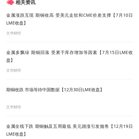
相关资讯
多场圆桌交流环节亮点纷呈。在矿端与冶炼专题讨
金属涨跌互现 期铜收高 受美元走软和CME价差支撑【7月10日
论中，嘉宾分享了海外锡矿投资环境、产量潜力及
LME收盘】
国内冶炼厂的成本、产量现状，探讨了供应端面临
文华财经
的机遇与挑战。消费现状专题交流则围绕库存与价
金属多飘绿 期铜回落 受累于库存增加等因素【7月15日LME收
格的关系、国内外锡消费市场差异、下游行业需求
盘】
情况及光伏产业对锡需求的长期潜力等展开。
文华财经
会议最后，上海有色网锡组负责人张格代表上海有
期铜收跌 市场等待中国数据【12月30日LME收盘】
色网和国泰君安期货感谢所有演讲嘉宾、圆桌嘉宾
和参会人员。其强调本次会议对锡市场多维度的深
文华财经
度梳理，指出行业应对市场变化需秉持开放交流、
专业研判的态度，推动产业与金融深度融合。国泰
金属全线下跌 期铜触及五周最低 美元跳涨引发抛售【12月19日
君安期货表示将持续提供优质的风险管理服务，助
LME收盘】