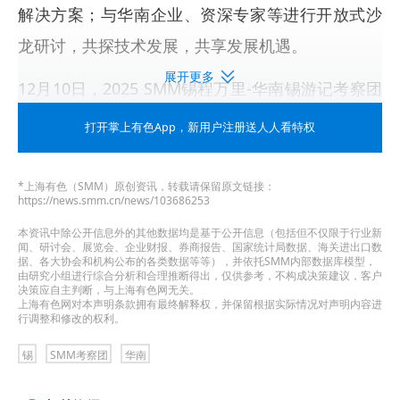
解决方案；与华南企业、资深专家等进行开放式沙
龙研讨，共探技术发展，共享发展机遇。
展开更多
12月10日，2025 SMM锡程万里-华南锡游记考察团
的成员们来到
2025 SMM锡程万里-华南锡游记考察
打开掌上有色App
，新用户注册送人人看特权
团——
国家粮食和物资储备局广东局八三0处
进行考
察。
*上海有色（SMM）原创资讯，转载请保留原文链接：
https://news.smm.cn/news/103686253
考察交流
本资讯中除公开信息外的其他数据均是基于公开信息（包括但不仅限于行业新
闻、研讨会、展览会、企业财报、券商报告、国家统计局数据、海关进出口数
据、各大协会和机构公布的各类数据等等），并依托SMM内部数据库模型，
2025 SMM锡程万里-华南锡游记考察团
——国家粮
由研究小组进行综合分析和合理推断得出，仅供参考，不构成决策建议，客户
决策应自主判断，与上海有色网无关。
食和物资储备局广东局八三0处
，考察团成员受到国
上海有色网对本声明条款拥有最终解释权，并保留根据实际情况对声明内容进
行调整和修改的权利。
家粮食和物资储备局广东局八三0处领导们的热情接
锡
SMM考察团
华南
待，并深入参观了国家粮食和物资储备局广东局八
三0处的交割仓库的库存实况、管理规范与仓储物流