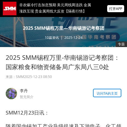
非农爆冷打击加息预期 美元周线两连跌 金属
打开APP
涨跌互现 贵金属周线大反攻【隔夜行情】
海关总署：1~7月铜材进口降6.2% 稀土进口
2025 SMM锡程万里—华南锡游记考察团
降5.5%铝材出口增16.7%
10
篇资讯
|
2025-12-24
爆冷！美国7月非农就业人数意外减少2.3万
专题
前两月就业下修10.3万人
2025 SMM锡程万里-华南锡游记考察团：
掌上有色
为有色行业打造的神器
国家粮食和物资储备局广东局八三0处
来源：
SMM
2025-12-23 08:50
李丹
访问TA的主页
暂无简介
SMM12月23日讯：
随着国内锡加工产业升级提速及下游电子、化工领