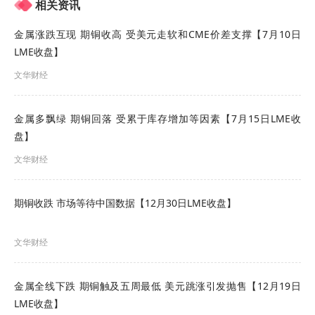
相关资讯
解决方案等。
金属涨跌互现 期铜收高 受美元走软和CME价差支撑【7月10日
LME收盘】
文华财经
金属多飘绿 期铜回落 受累于库存增加等因素【7月15日LME收
盘】
文华财经
期铜收跌 市场等待中国数据【12月30日LME收盘】
文华财经
交流环节中，双方围绕仓库资质、设备设施以及锡
金属全线下跌 期铜触及五周最低 美元跳涨引发抛售【12月19日
的仓库交割和SMM
锡价
、锡市场未来发展方向等议
LME收盘】