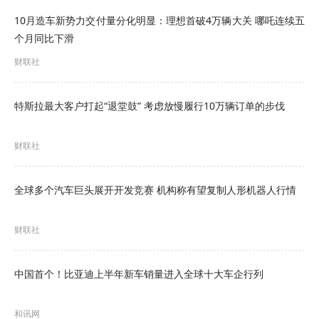
宝马品牌9月在欧洲的纯电动汽车销量同比下降
10月造车新势力交付量分化明显：理想首破4万辆大关 哪吒连续五
5.5%至13,510辆，但仍跻身欧洲纯电动汽车销量榜
个月同比下滑
前五。其9月在欧洲最畅销的车型为iX1紧凑型
财联社
SUV，销量为4,357辆，同比下降13%，占宝马当月
在欧洲纯电动汽车销量的32%。
特斯拉最大客户打起“退堂鼓” 考虑放慢履行10万辆订单的步伐
今年9月份，欧洲纯电动汽车总销量达253,253辆，
财联社
同比增长22%，占欧洲汽车总销量的20.8%，较去
年同期的市场份额（17%）有所提升；同期，插电
全球多个汽车巨头展开开发竞赛 机构称有望复制人形机器人行情
式混合动力汽车（PHEV）在欧洲的销量同比大涨
财联社
63%，达128,120辆，其市场份额从去年同期的
6.4%升至10.6%。
中国首个！比亚迪上半年新车销量进入全球十大车企行列
在9月欧洲插电式混合动力汽车销量榜单中，中国车
和讯网
企包揽前两名：比亚迪Seal U SUV以11,091辆的销