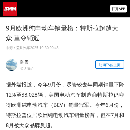
金属涨跌互现 碳酸锂、焦煤、沪金涨逾1%
打开APP
沪锌沪锡、多晶硅跌幅居前【SMM午评】
海绵锆等23项招标公告
9月欧洲纯电动车销量榜：特斯拉超越大
众 重夺销冠
【汽车会】安安新材料 邀您共聚 SMM
ASCC2026（第八届）汽车供应链大会
来源：
盖世汽车
2025-10-30 00:48
陈雪
访问TA的主页
暂无简介
据外媒报道，今年9月份，尽管较去年同期销量下降
12%至38,028辆，美国电动汽车制造商特斯拉仍夺
得欧洲纯电动汽车（BEV）销量冠军。今年6月份，
特斯拉曾位居欧洲纯电动汽车销量榜首，但在7月和
8月被大众品牌反超。