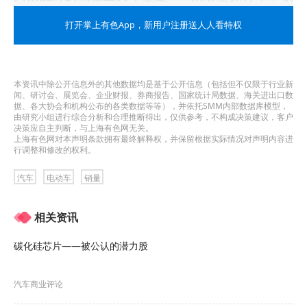
款车型9月在欧洲的销量为7,693辆，占大众当月在
打开掌上有色App
，新用户注册送人人看特权
欧洲纯电动汽车销量的33%。
斯柯达是9月欧洲纯电动汽车市场表现最佳的品牌之
本资讯中除公开信息外的其他数据均是基于公开信息（包括但不仅限于行业新
闻、研讨会、展览会、企业财报、券商报告、国家统计局数据、海关进出口数
一，其销量增长主要由Elroq紧凑型SUV带动——该
据、各大协会和机构公布的各类数据等等），并依托SMM内部数据库模型，
由研究小组进行综合分析和合理推断得出，仅供参考，不构成决策建议，客户
款车型9月销量达10,121辆，位列欧洲纯电汽车销量
决策应自主判断，与上海有色网无关。
上海有色网对本声明条款拥有最终解释权，并保留根据实际情况对声明内容进
第三名，仅次于特斯拉Model Y和Model 3，略高于
行调整和修改的权利。
大众ID.3。
汽车
电动车
销量
法国汽车品牌雷诺9月在欧洲的纯电动汽车销量为
相关资讯
13,565辆，同比激增90%，排名第四。雷诺当月在
碳化硅芯片——被公认的潜力股
欧洲最畅销的纯电动车型是雷诺5 E-tech，销量为
6,449辆。
汽车商业评论