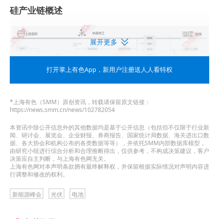
硅产业链概述
展开更多
打开掌上有色App
，新用户注册送人人看特权
*上海有色（SMM）原创资讯，转载请保留原文链接：
https://news.smm.cn/news/102782054
工业硅供应分析
本资讯中除公开信息外的其他数据均是基于公开信息（包括但不仅限于行业新
闻、研讨会、展览会、企业财报、券商报告、国家统计局数据、海关进出口数
据、各大协会和机构公布的各类数据等等），并依托SMM内部数据库模型，
2024年1-4月中国工业硅产量同比增幅22% 全年预
由研究小组进行综合分析和合理推断得出，仅供参考，不构成决策建议，客户
决策应自主判断，与上海有色网无关。
计产量超460万吨
上海有色网对本声明条款拥有最终解释权，并保留根据实际情况对声明内容进
行调整和修改的权利。
►工业硅市场环境：
新能源峰会
光伏
电池
2023年中国全年工业硅产量在380万吨。2024年1-4