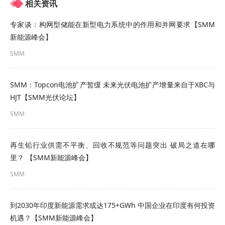
相关资讯
月工业硅累计产量在142万吨，同比增幅22%。
2024年全年预计国内工业硅供应超460万吨，加上
专家谈：构网型储能在新型电力系统中的作用和并网要求【SMM
新能源峰会】
97硅、再生硅等其他硅供应，预计全年硅供应量超
SMM
530万吨。
工业硅企业数量达200余家，2023年全国top10企业
SMM：Topcon电池扩产暂缓 未来光伏电池扩产增量来自于XBC与
HJT【SMM光伏论坛】
供应占比在57%，top20企业供应占比在66%，随着
SMM
头部企业产能扩张，以及一体化配套产能，行业产
能集中度进一步提高。
再生铅行业供需不平衡、回收不规范等问题突出 破局之道在哪
里？ 【SMM新能源峰会】
内蒙、甘肃、宁夏等地产能快速增加工业硅季节供
SMM
应特点继续弱化
2023年工业硅新增产能规划超百万吨，实际投产产
到2030年印度新能源需求或达175+GWh 中国企业在印度有何投资
机遇？【SMM新能源峰会】
能在48万吨远不急预期，主要受到一线人力紧张、