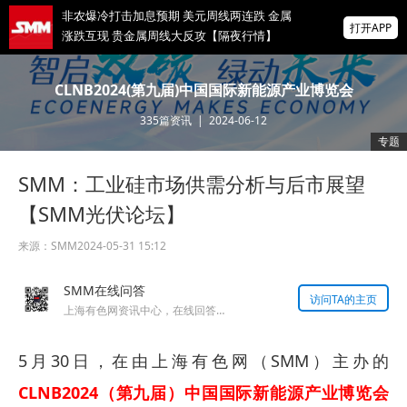
非农爆冷打击加息预期 美元周线两连跌 金属
打开APP
涨跌互现 贵金属周线大反攻【隔夜行情】
2026 SMM锌业大会圆满落幕！大咖云集 共
CLNB2024(第九届)中国国际新能源产业博览会
寻锌行业破局发展新机遇
335
篇资讯
|
2024-06-12
美国拟投30亿美元扶持关键矿产
专题
SMM：工业硅市场供需分析与后市展望
掌上有色
为有色行业打造的神器
【SMM光伏论坛】
来源：
SMM
2024-05-31 15:12
SMM在线问答
访问TA的主页
上海有色网资讯中心，在线回答您的提问！
5月30日，在由上海有色网（SMM）主办的
CLNB2024（第九届）中国国际新能源产业博览会