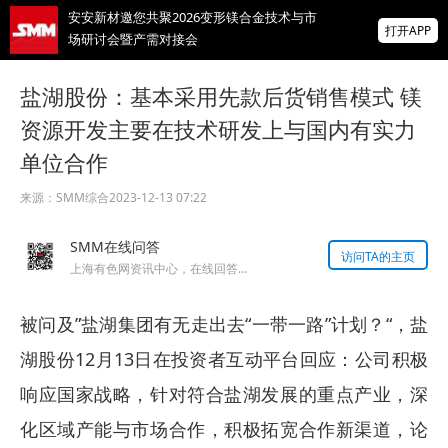
安安新材邀您共聚2026变形镁合金技术与市
打开APP
场研讨会暨产需对接会
1.9元/Wh！宁夏350MW/1.4GWh共享储能电
盐湖股份：基本采用先款后货销售模式 镁
站EPC即将招标！
资源开发主要在技术研发上与国内有实力
攀成钢2026年9月600吨20#圆钢（Φ60、
单位合作
Φ65）公开招标
掌上有色
来源：
SMM综合
2023-12-13 07:22
为有色行业打造的神器
SMM在线问答
访问TA的主页
上海有色网资讯中心，在线回答您的提问！
被问及”盐湖集团有无走出去“一带一路”计划？“，盐
湖股份12月13日在投资者互动平台回应：公司积极
响应国家战略，针对符合盐湖发展的重点产业，深
化区域产能与市场合作，积极拓宽合作新渠道，论