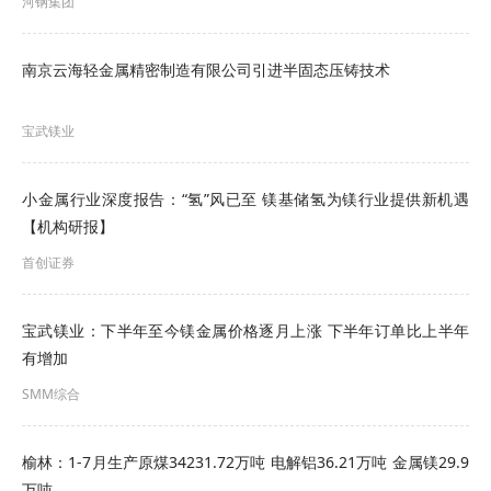
河钢集团
对于“公司参股的盐湖镁业公司电解镁的产量有多
南京云海轻金属精密制造有限公司引进半固态压铸技术
少？”，盐湖股份11月23日再投资者互动平台回应：
盐湖镁业电解金属镁设计产能为10万吨/年。
宝武镁业
盐湖股份前期发布调研活动信息显示，被问及公司
小金属行业深度报告：“氢”风已至 镁基储氢为镁行业提供新机遇
在镁资源方面的规划及进展时，盐湖股份表示
，公
【机构研报】
司拥有丰富的镁资源，在镁资源领域主要通过已建
首创证券
成的中试基地，与企业、高校、研究院所合作，通
过“揭榜挂帅”等方式，引进新的开发技术，实现盐
宝武镁业：下半年至今镁金属价格逐月上涨 下半年订单比上半年
湖镁资源开发新突破，并在下游积极布局镁合金压
有增加
铸项目。
目前，公司全资子公司青海盐湖特立镁有
SMM综合
限公司主要从事以镁、铝合金产品制造压铸。2022
榆林：1-7月生产原煤34231.72万吨 电解铝36.21万吨 金属镁29.9
年在安徽省马鞍山市投资建设年产5000吨镁、铝合
万吨