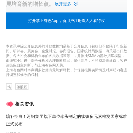
展培育新的增长点。
展开更多
对于”公司钾肥和碳酸锂的销售是先款后货还是现款
打开掌上有色App
，新用户注册送人人看特权
现货或者先货后款，如果是后者，授信时间大约多
久？”的问题，盐湖股份回应：一般情况下公司基本
本资讯中除公开信息外的其他数据均是基于公开信息（包括但不仅限于行业新
采用先款后货的销售模式。
闻、研讨会、展览会、企业财报、券商报告、国家统计局数据、海关进出口数
据、各大协会和机构公布的各类数据等等），并依托SMM内部数据库模型，
由研究小组进行综合分析和合理推断得出，仅供参考，不构成决策建议，客户
此外，对于投资者关心的
“
公司与中铝集团签订战略
决策应自主判断，与上海有色网无关。
上海有色网对本声明条款拥有最终解释权，并保留根据实际情况对声明内容进
合作协议为什么不进行公告披露？”问题，盐湖股份
行调整和修改的权利。
回应：目前与相关公司签署战略合作框架协议并无
镁
碳酸锂
实质业务开展，如未来发生相关重大业务，公司会
相关资讯
严格按照股票上市规则要求履行信息披露义务。
填补空白！河钢集团旗下单位牵头制定的钛铁多元素检测国家标准
此前在投资者互动平台和接受机构调研时，盐湖股
正式发布
份也有不少关于镁方面的规划与回应。