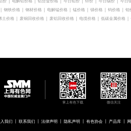
铝价
|
电解铝价格
|
铝合金价格
|
今日铅价
|
锌价
|
今日锡价
|
今日
|
钢铁价格
|
钢材价格
|
电解锰价格
|
锰价格
|
锑价格
|
钨价格
|
钼
稀土价格
|
废铜回收价格
|
废铝回收价格
|
电缆价格
|
低碳金属价格
|
掌上有色下载
微信关注
加入我们
联系我们
法律声明
隐私声明
有色协会
产品库