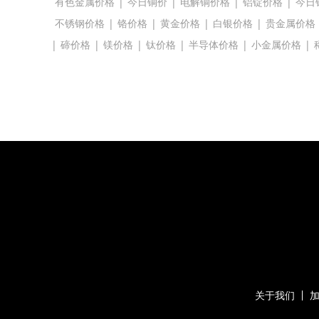
有色金属价格
|
今日铜价
|
电解铜价格
|
铝锭价格
|
今日
不锈钢价格
|
铬价格
|
黄金价格
|
白银价格
|
贵金属价格
|
碲价格
|
镁价格
|
钛价格
|
半导体价格
|
小金属价格
|
关于我们