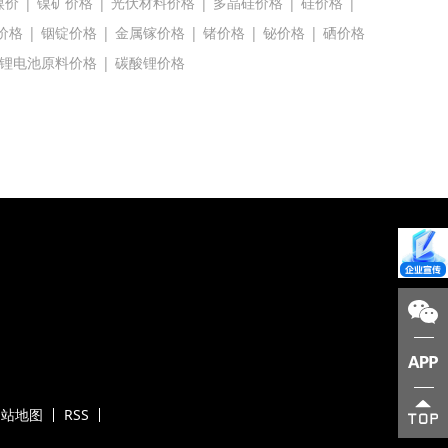
镍价
|
镍矿价格
|
光伏材料价格
|
多晶硅价格
|
硅价格
|
价格
|
铟锭价格
|
金属镓价格
|
锗价格
|
铋价格
|
硒价格
锂电池原料价格
|
碳酸锂价格
网站地图
RSS