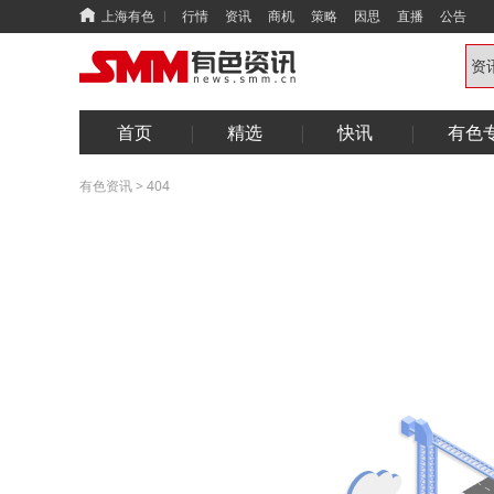
上海有色
行情
资讯
商机
策略
因思
直播
公告
首页
精选
快讯
有色
有色资讯
>
404