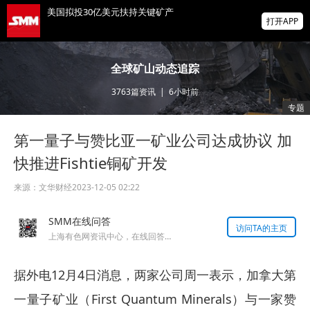
美国拟投30亿美元扶持关键矿产
打开APP
智利7月铜出口额同比增长22.7%
全球矿山动态追踪
3763
篇资讯
|
6小时前
霍尔木兹海峡，重磅利好！“预计很快能达成
专题
协议，美国届时解除封锁”！金银油齐涨！
第一量子与赞比亚一矿业公司达成协议 加
掌上有色
为有色行业打造的神器
快推进Fishtie铜矿开发
来源：
文华财经
2023-12-05 02:22
SMM在线问答
访问TA的主页
上海有色网资讯中心，在线回答您的提问！
据外电12月4日消息，两家公司周一表示，加拿大第
一量子矿业（First Quantum Minerals）与一家赞