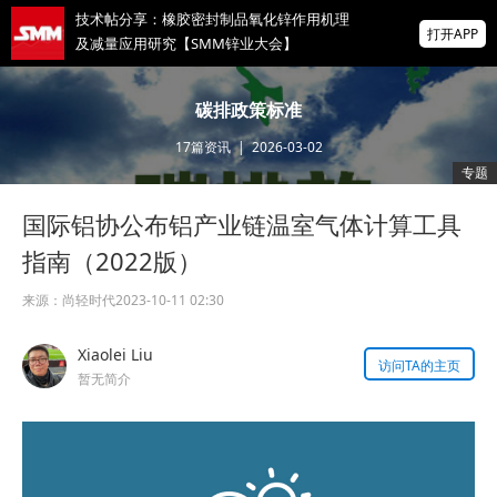
技术帖分享：橡胶密封制品氧化锌作用机理
打开APP
及减量应用研究【SMM锌业大会】
专家分享：热浸镀锌功能性添加剂的创新研
碳排政策标准
究与应用【SMM锌业大会】
17
篇资讯
|
2026-03-02
掌上有色
专题
为有色行业打造的神器
国际铝协公布铝产业链温室气体计算工具
【直播中】海外宏观经济及大类资产展望 全
球锌、氧化锌、镀锌板供需及价格展望
指南（2022版）
来源：
尚轻时代
2023-10-11 02:30
Xiaolei Liu
访问TA的主页
暂无简介