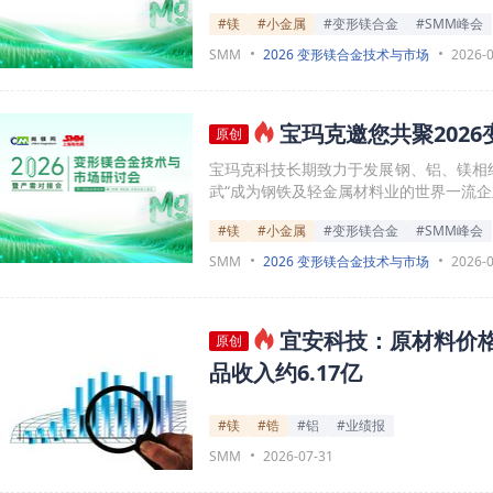
#镁
#小金属
#变形镁合金
#SMM峰会
SMM
2026 变形镁合金技术与市场
2026-
宝玛克邀您共聚202
原创
宝玛克科技长期致力于发展钢、铝、镁相
武“成为钢铁及轻金属材料业的世界一流企
#镁
#小金属
#变形镁合金
#SMM峰会
SMM
2026 变形镁合金技术与市场
2026-
宜安科技：原材料价格
原创
品收入约6.17亿
#镁
#锆
#铝
#业绩报
SMM
2026-07-31