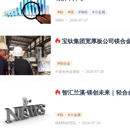
#铝
#镁
#钢铁
#小金属
SMM
2026-07-27
宝钛集团宽厚板公司镁合
#镁合金
中国有色金属报
2026-07-26
智汇兰溪·镁创未来 | 轻
#镁
#小金属
镁材料硏究院
2026-07-24