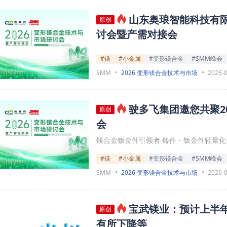
山东奥琅智能科技有限
原创
讨会暨产需对接会
#镁
#小金属
#变形镁合金
#SMM峰会
SMM
2026 变形镁合金技术与市场
2026-
驶多飞集团邀您共聚2
原创
会
镁合金钣金件引领者 铸件・钣金件轻量化
#镁
#小金属
#变形镁合金
#SMM峰会
SMM
2026 变形镁合金技术与市场
2026-
宝武镁业：预计上半年净
原创
有所下降等