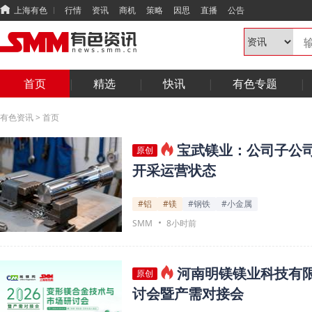
上海有色
行情
资讯
商机
策略
因思
直播
公告
首页
精选
快讯
有色专题
有色资讯
>
首页
宝武镁业：公司子公司
原创
开采运营状态
#铝
#镁
#钢铁
#小金属
SMM
8小时前
河南明镁镁业科技有限
原创
讨会暨产需对接会