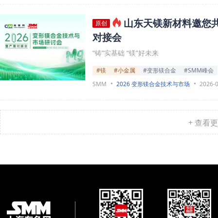
山东天镁新材料邀您共
原创
对接会
“铸”实基础 “镁”好未来
#镁
#小金属
#变形镁合金
#SMM峰会
SMM
2026 变形镁合金技术与市场
2026-
+ 查看