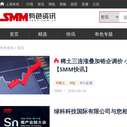
上海有色
行情
资讯
商机
策略
因思
直播
公告
首页
精选
快讯
有色专题
有色资讯
>
首页
稀土三连涨叠加锆企调价 
【SMM快讯】
#稀土
#锆
#小金属
SMM
2026-06-18
绿科科技国际有限公司与您相