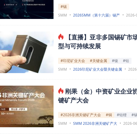
#锡
SMM
2026SMM（第十六届）锡产
2026-
【直播】亚非多国锡矿市场
型与可持续发展
#印尼矿业大会
#关键金属
#镍
#钴
SMM
2026印尼矿业大会暨关键金属
2026
刚果（金）中资矿业企业协会
键矿产大会
#2026非洲关键矿产大会
#铜
#钴锂
#
SMM
SMM 2026非洲关键矿产大
2026-06