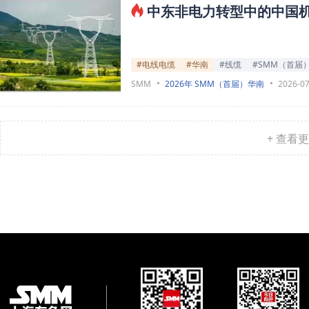
中东非电力转型中的中国
#电线电缆
#华南
#线缆
#SMM（首届
SMM
2026年 SMM（首届）华南
2026-07
+ 查看