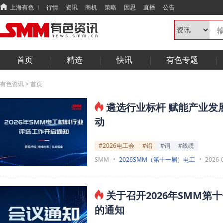
上海有色
行情
资讯
商机
策略
因思
直播
公告
首页
精选
快讯
有色专题
有色资讯
>
首页
遴选行业标杆 赋能产业发
动
#2026电工会
#铝
#铜
#线缆
SMM
2026SMM（第十一届）电工
2026-
关于召开2026年SMM
的通知