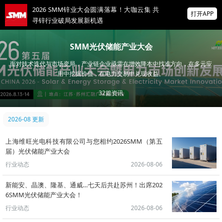
2026 SMM锌业大会圆满落幕！大咖云集 共
打开APP
寻锌行业破局发展新机遇
美国拟投30亿美元扶持关键矿产
SMM光伏储能产业大会
面对技术迭代与市场变局，产业链企业亟需在增效降本中找准方向，在多元应
掌上有色
用中挖掘价值，在电力交易中兑现收益。
为有色行业打造的神器
32
篇资讯
非农爆冷打击加息预期 美元周线两连跌 金属
涨跌互现 贵金属周线大反攻【隔夜行情】
2026-08 更新
上海维旺光电科技有限公司与您相约2026SMM（第五
届）光伏储能产业大会
行业动态
2026-08-06
新能安、晶澳、隆基、通威…七天后共赴苏州！出席202
6SMM光伏储能产业大会！
行业动态
2026-08-06