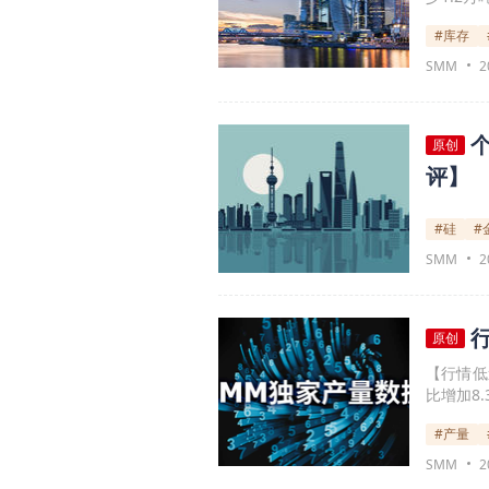
#库存
SMM
2
原创
评】
#硅
#
SMM
2
原创
【行情低
比增加8.
#产量
SMM
2