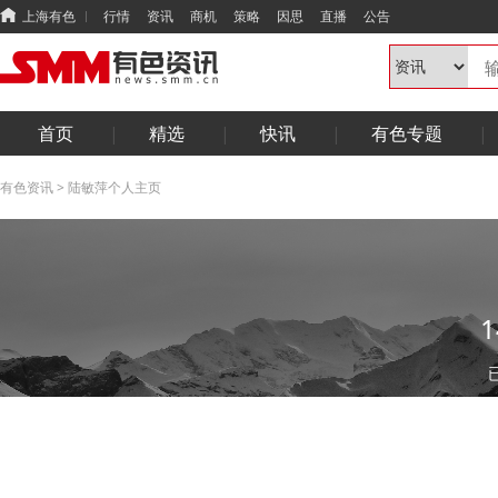
上海有色
行情
资讯
商机
策略
因思
直播
公告
首页
精选
快讯
有色专题
有色资讯
>
陆敏萍个人主页
1