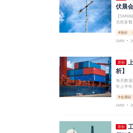
伏晨
【SMM硅
当前多数
待8月份行
#报价
0.926
对坚挺。
SMM
2
原创
析】
海关数据
年上半年
半年累计
#金属硅
求增加，
吨增幅3
SMM
2
原创