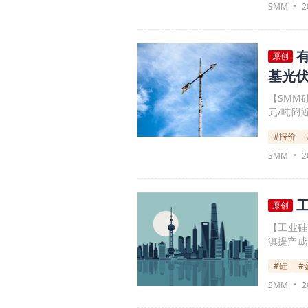
内。期货
SMM
2
14%。
原创
基光
【SMM
元/吨附
逻辑，价
#报价
格0.96
端承压。
SMM
2
原创
【工业硅
滇提产成
变。政
#硅
#
整。
SMM
2