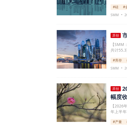
基本面暂
#硅
#
行情缺乏
SMM
2
原创
【SMM
共计55
#库存
SMM
2
原创
幅度收
【202
年上半年
在下方成
#产量
据，20