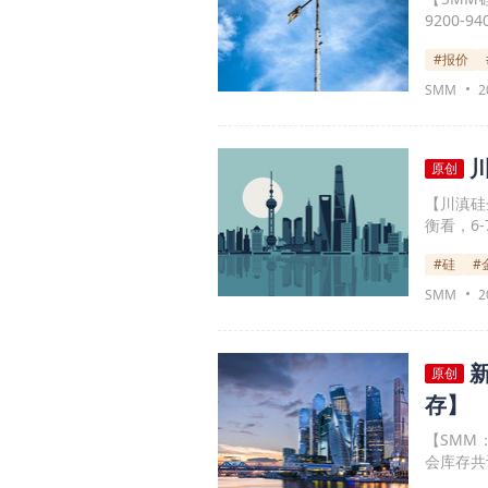
9200
方利多提
#报价
价格0.9
SMM
2
原创
【川滇硅
衡看，6
有利多消
#硅
#
荡。
SMM
2
原创
存】
【SMM
会库存共