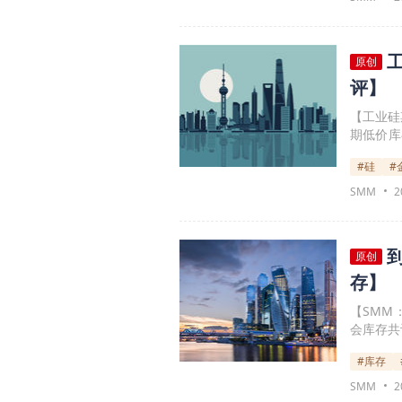
原创
评】
【工业硅
期低价库
价预期在
#硅
#
少。因短
区间低位
SMM
2
原创
存】
【SMM
会库存共
#库存
SMM
2