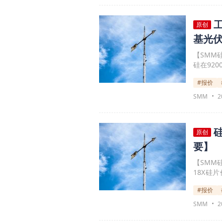
原创
基光
【SMM硅
硅在92
主力合约
#报价
关注硅企
报，市场
SMM
2
但也仅限
原创
要】
【SMM
18X硅片价
元/片。
#报价
实际影响
SMM
2