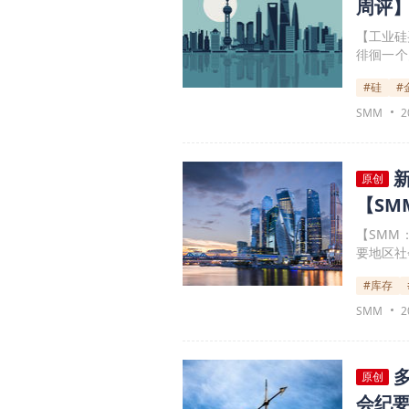
周评
【工业硅
徘徊一个
数量偏向
#硅
#
偏低水平
北方产区
SMM
2
原创
【SM
【SMM
要地区社
#库存
SMM
2
原创
会纪