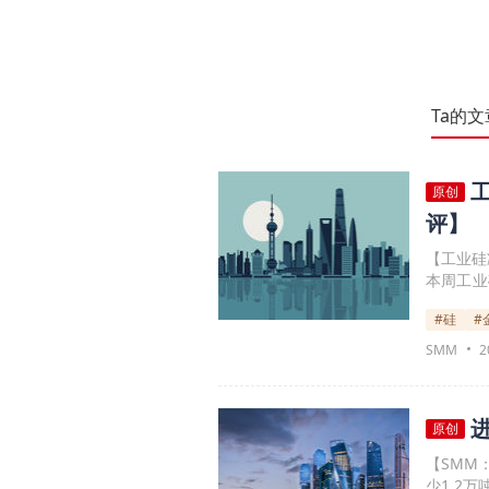
Ta的文章
原创
评】
【工业硅
本周工业
货市场，S
#硅
#
环比持平
产之后，
SMM
2
计环比增
卷政策影
原创
【SMM
少1.2万