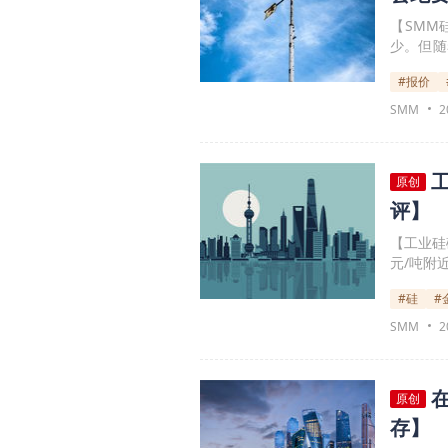
【SMM
少。但随
场情绪有所
#报价
210N
入观望，
SMM
2
向下的可
原创
评】
【工业硅
元/吨附
较上周五
#硅
#
绪增加。现
吨，441
SMM
2
周内硅企
降，工业
原创
存】