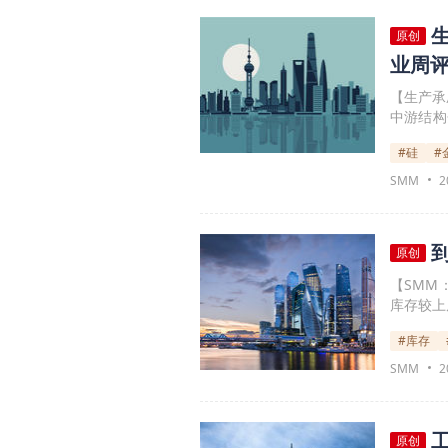
原创
业周
【生产承
中游结构
没有方向
#硅
#
会库存近
紧带动基
SMM
2
原创
【SMM
库存较上
#库存
SMM
2
原创