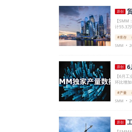
原创
【SMM
计55.
#库存
SMM
2
原创
【6月工
环比增加8
#产量
SMM
2
原创
【SMM