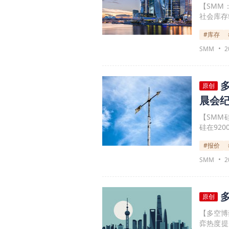
【SMM
社会库存
#库存
SMM
2
原创
晨会
【SMM
硅在920
费居高
#报价
制，工业硅
0.97元
SMM
2
为市场实
原创
【多空博
弈热度提