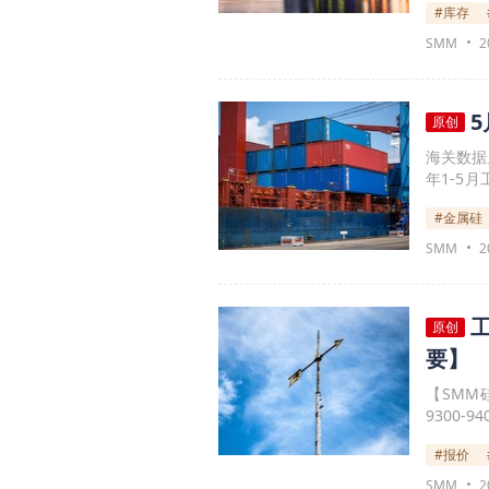
#库存
SMM
2
原创
海关数据
年1-5
前十的国
#金属硅
1.5万吨
SMM
2
原创
要】
【SMM
9300
市场也暂
#报价
片价格0.
开始有低
SMM
2