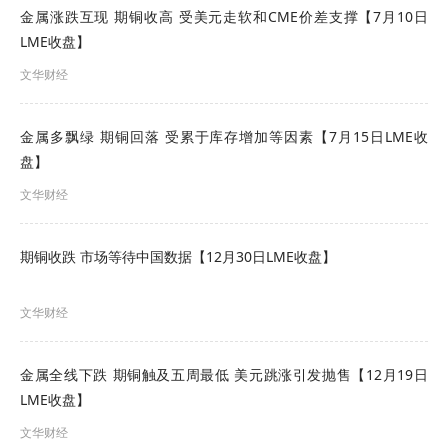
产，本次关停预估影响锡矿供应量400吨，短期实际
金属涨跌互现 期铜收高 受美元走软和CME价差支撑【7月10日
产出收缩幅度有限；印尼5月锡交易所成交2850
LME收盘】
吨，市场预期6月成交环比有望修复。需求端，锡价
文华财经
大幅回落刺激部分下游刚需逢低补库，现货成交小
金属多飘绿 期铜回落 受累于库存增加等因素【7月15日LME收
幅回暖。后市展望，短期市场悲观情绪压制盘面运
盘】
行，6月基本面小幅过剩，但半导体高景气持续提供
文华财经
支撑，锡价短期维持高位震荡。
（文华综合）
期铜收跌 市场等待中国数据【12月30日LME收盘】
文华财经
金属全线下跌 期铜触及五周最低 美元跳涨引发抛售【12月19日
LME收盘】
文华财经