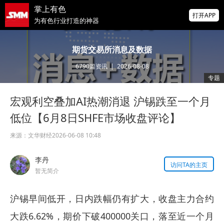
掌上有色
打开APP
为有色行业打造的神器
2026年8月股份攀钒硅钼棒公开招标招标公告
期货交易所消息及数据
6790
篇资讯
|
2026-08-08
2026年8月钛业氢氧化铝公开招标招标公告
专题
宏观利空叠加AI热潮消退 沪锡跌至一个月
2026 SMM锌业大会圆满落幕！大咖云集 共
寻锌行业破局发展新机遇
低位【6月8日SHFE市场收盘评论】
来源：
文华财经
2026-06-08 10:48
李丹
访问TA的主页
暂无简介
沪锡早间低开，日内跌幅仍有扩大，收盘主力合约
大跌6.62%，期价下破400000关口，落至近一个月