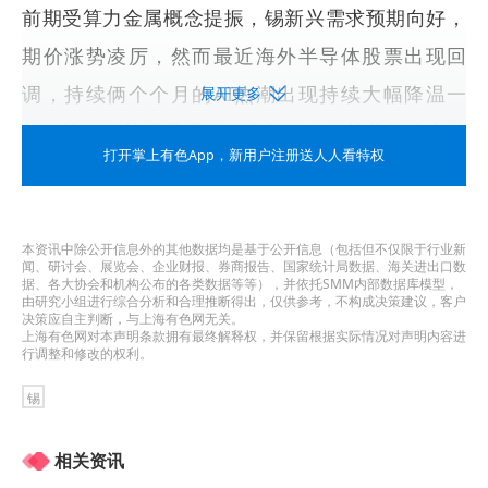
前期受算力金属概念提振，锡新兴需求预期向好，
期价涨势凌厉，然而最近海外半导体股票出现回
调，持续俩个个月的AI热潮出现持续大幅降温一
展开更多
幕，沪锡走势明显受累。上周四由于芯片制造商博
打开掌上有色App
，新用户注册送人人看特权
通营收未达预期，美股纳指就出现回调一幕，不过
尾盘收复大部分跌势。周五伴随着美国非农大超预
期，美股纳指再度大跌，单日暴跌点位创史上最
本资讯中除公开信息外的其他数据均是基于公开信息（包括但不仅限于行业新
闻、研讨会、展览会、企业财报、券商报告、国家统计局数据、海关进出口数
大，今日亚太股市科技股全面下行，AI行情整体温
据、各大协会和机构公布的各类数据等等），并依托SMM内部数据库模型，
由研究小组进行综合分析和合理推断得出，仅供参考，不构成决策建议，客户
决策应自主判断，与上海有色网无关。
度骤降，算力概念给
锡价
带来的额外收益消退，沪
上海有色网对本声明条款拥有最终解释权，并保留根据实际情况对声明内容进
行调整和修改的权利。
锡跌幅较深。
锡
对于锡价后续走势，金瑞期货表示，供应端，刚果
（金）遭遇埃博拉疫情扩散叠加南基伍省矿区停
相关资讯