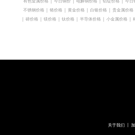
有色金属价格
|
今日铜价
|
电解铜价格
|
铝锭价格
|
今日
不锈钢价格
|
铬价格
|
黄金价格
|
白银价格
|
贵金属价格
|
碲价格
|
镁价格
|
钛价格
|
半导体价格
|
小金属价格
|
关于我们