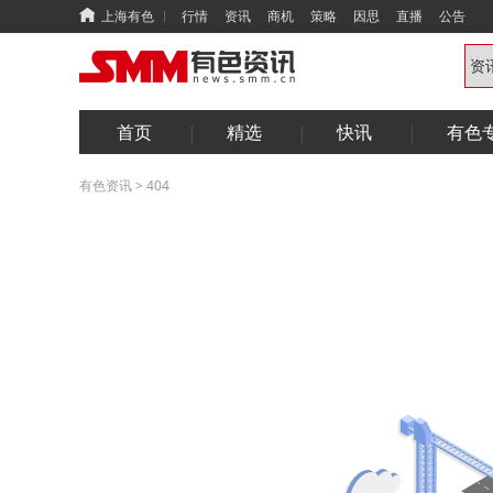
上海有色
行情
资讯
商机
策略
因思
直播
公告
首页
精选
快讯
有色
有色资讯
>
404