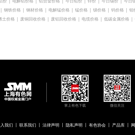
铝价
|
电解铝价格
|
铝合金价格
|
今日铅价
|
锌价
|
今日锡价
|
今日
|
钢铁价格
|
钢材价格
|
电解锰价格
|
锰价格
|
锑价格
|
钨价格
|
钼
稀土价格
|
废铜回收价格
|
废铝回收价格
|
电缆价格
|
低碳金属价格
|
掌上有色下载
微信关注
加入我们
联系我们
法律声明
隐私声明
有色协会
产品库