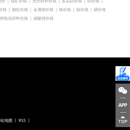
镍价
|
镍矿价格
|
光伏材料价格
|
多晶硅价格
|
硅价格
|
价格
|
铟锭价格
|
金属镓价格
|
锗价格
|
铋价格
|
硒价格
锂电池原料价格
|
碳酸锂价格
网站地图
RSS