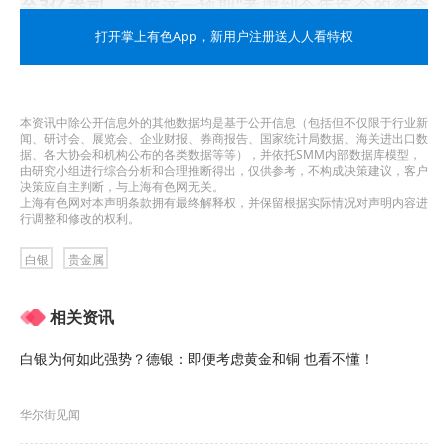
至3亿盎司
，并称这一预期“考虑到今年迄今的资金
流出，仍算慷慨”。
打开掌上有色App
，新用户注册送人人看特权
该行目前预测，
2026年第二季度末的
白银价格
为每
盎司85美元，低于此前预测的100美元。9月份的目
本资讯中除公开信息外的其他数据均是基于公开信息（包括但不仅限于行业新
闻、研讨会、展览会、企业财报、券商报告、国家统计局数据、海关进出口数
标价也从95美元下调至85美元，年底目标价从85美
据、各大协会和机构公布的各类数据等等），并依托SMM内部数据库模型，
由研究小组进行综合分析和合理推断得出，仅供参考，不构成决策建议，客户
决策应自主判断，与上海有色网无关。
元下调至80美元，2027年3月的预测从85美元下调
上海有色网对本声明条款拥有最终解释权，并保留根据实际情况对声明内容进
行调整和修改的权利。
至75美元。
白银
贵金属
此次调整是基于对市场整体供需失衡状况的重新评
估。瑞银现在预计，
2026年白银市场的供应缺口将
相关资讯
缩小至约6000万-7000万盎司，较此前估计的3亿盎
白银为何如此强势？德银：即便考虑黄金和铜 也看不懂！
司大幅减少。
策略师们表示：
华尔街见闻
“与较小的供应缺口相一致，我们下调了所有预测时