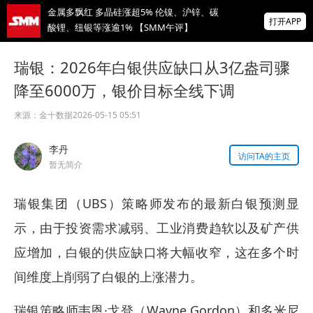
金属多飘红 多晶硅涨超5% 伦镍、沪锌、碳
打开APP
酸锂、纽银等涨逾1% 【SMM午评】
海关总署：中国1-7月铜矿砂及其精矿累计进
瑞银：2026年白银供应缺口从3亿盎司骤
口量同比减少1.8%
降至6000万，银价目标全线下调
成都10万吨/年新能源动力电池回收项目一期
启动招标计划
来源：
金十数据
2026-05-15 05:51
掌上有色
李丹
为有色行业打造的神器
访问TA的主页
暂无简介
瑞银集团（UBS）策略师发布的最新白银预测显
示，由于投资需求减弱、工业消费趋软以及矿产供
应增加，白银的供应缺口将大幅收窄，这在多个时
间维度上削弱了白银的上涨潜力。
瑞银策略师韦恩·戈登（Wayne Gordon）和多米尼