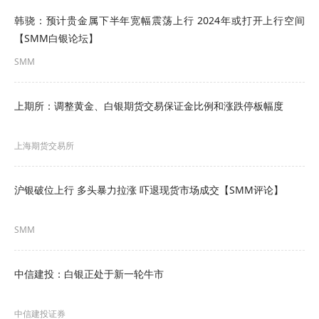
间段内的价格展望。在我们的基准情景中，我们预
韩骁：预计贵金属下半年宽幅震荡上行 2024年或打开上行空间
计白银价格将大致呈现横盘整理。”
【SMM白银论坛】
SMM
瑞银指出，黄金是稳定
银价
的因素，使得该行没有
做出更大幅度的下跌预测。策略师们表示：“我们仍
上期所：调整黄金、白银期货交易保证金比例和涨跌停板幅度
然预计
黄金价格
将趋于走高，这将为白银提供重要
的锚定。”并指出近期黄金与白银价格之间的相关性
上海期货交易所
有所增强。
沪银破位上行 多头暴力拉涨 吓退现货市场成交【SMM评论】
该行预计，金银比将随着时间的推移向75至80左右
的区间靠拢。
SMM
在供应方面，策略师们认为“背景略有增强”，预计矿
中信建投：白银正处于新一轮牛市
产产量将达到约8.5亿盎司。
中信建投证券