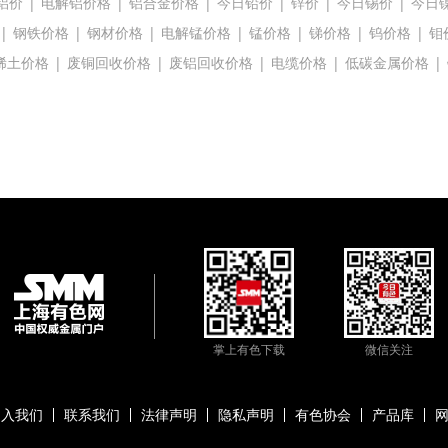
铝价
|
电解铝价格
|
铝合金价格
|
今日铅价
|
锌价
|
今日锡价
|
今日
|
钢铁价格
|
钢材价格
|
电解锰价格
|
锰价格
|
锑价格
|
钨价格
|
钼
稀土价格
|
废铜回收价格
|
废铝回收价格
|
电缆价格
|
低碳金属价格
|
掌上有色下载
微信关注
加入我们
联系我们
法律声明
隐私声明
有色协会
产品库