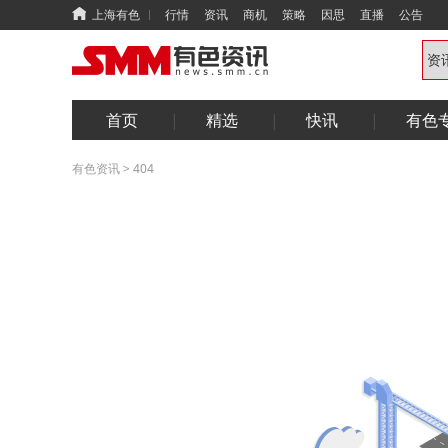
上海有色
行情
资讯
商机
策略
因思
直播
公告
首页
精选
快讯
有色
有色资讯
>
404