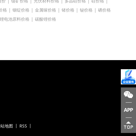
镍价
|
镍矿价格
|
光伏材料价格
|
多晶硅价格
|
硅价格
|
价格
|
铟锭价格
|
金属镓价格
|
锗价格
|
铋价格
|
硒价格
锂电池原料价格
|
碳酸锂价格
网站地图
RSS