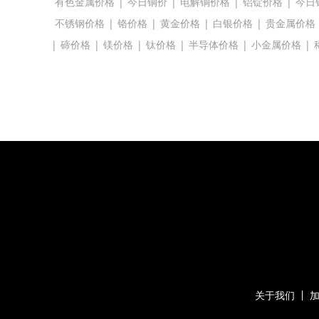
有色金属价格
|
今日铜价
|
电解铜价格
|
铝锭价格
|
今日
不锈钢价格
|
铬价格
|
黄金价格
|
白银价格
|
贵金属价格
|
碲价格
|
镁价格
|
钛价格
|
半导体价格
|
小金属价格
|
关于我们