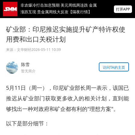
非农爆冷打击加息预期 美元周线两连跌 金属
打开APP
涨跌互现 贵金属周线大反攻【隔夜行情】
2026 SMM锌业大会圆满落幕！大咖云集 共
矿业部：印尼推迟实施提升矿产特许权使
寻锌行业破局发展新机遇
用费和出口关税计划
美国拟投30亿美元扶持关键矿产
来源：
文华财经
2026-05-11 10:39
掌上有色
陈雪
为有色行业打造的神器
访问TA的主页
暂无简介
5月11日（周一），印尼矿业部长周一表示，该国已
推迟从矿业部门获取更多收入的相关计划，直到能
够找出一种对政府和矿企都有利的"理想方案"。
以下是部分细节：