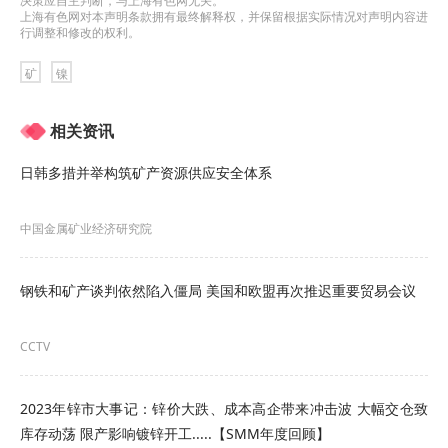
决策应自主判断，与上海有色网无关。
上海有色网对本声明条款拥有最终解释权，并保留根据实际情况对声明内容进
行调整和修改的权利。
矿
镍
相关资讯
日韩多措并举构筑矿产资源供应安全体系
中国金属矿业经济研究院
钢铁和矿产谈判依然陷入僵局 美国和欧盟再次推迟重要贸易会议
CCTV
2023年锌市大事记：锌价大跌、成本高企带来冲击波 大幅交仓致
库存动荡 限产影响镀锌开工.....【SMM年度回顾】