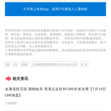
打开掌上有色App
，新用户注册送人人看特权
（三）开标条件：开标需满足3家及以上符合要求的
客户方可开标，否则不开标。
本资讯中除公开信息外的其他数据均是基于公开信息（包括但不仅限于行业新
（四）本次竞价
按金属吨报价竞价
。
（税率
闻、研讨会、展览会、企业财报、券商报告、国家统计局数据、海关进出口数
据、各大协会和机构公布的各类数据等等），并依托SMM内部数据库模型，
13%）
。
由研究小组进行综合分析和合理推断得出，仅供参考，不构成决策建议，客户
决策应自主判断，与上海有色网无关。
上海有色网对本声明条款拥有最终解释权，并保留根据实际情况对声明内容进
（五）本次竞价设置拦标总价，低于该总价，本次
行调整和修改的权利。
竞价流标。该拦标价销售发布，开标前、开标中都
锡
钨
招标
云南锡业股份有限公司卡房分公司
矿业
不进行公布，待竞价结束后进行公布。
相关资讯
（六）竞价报价不低于三轮报价，竞价单位认真填
金属涨跌互现 期铜收高 受美元走软和CME价差支撑【7月10日
报盖章，不得涂改，涂改后报价无效。
LME收盘】
每轮现场报价结束后，会议主持人通报每次现场每
文华财经
种计价元素最高报价；