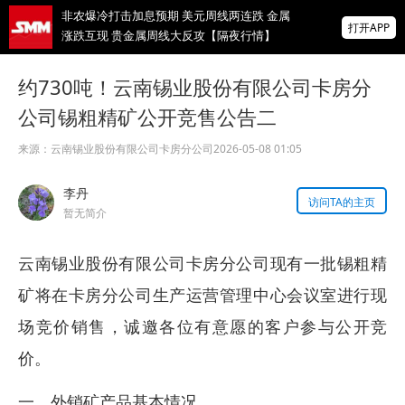
涨跌互现 贵金属周线大反攻【隔夜行情】
打开APP
2026 SMM锌业大会圆满落幕！大咖云集 共
寻锌行业破局发展新机遇
约730吨！云南锡业股份有限公司卡房分
美国拟投30亿美元扶持关键矿产
公司锡粗精矿公开竞售公告二
来源：
云南锡业股份有限公司卡房分公司
2026-05-08 01:05
掌上有色
为有色行业打造的神器
李丹
访问TA的主页
暂无简介
云南锡业股份有限公司卡房分公司现有一批锡粗精
矿将在卡房分公司生产运营管理中心会议室进行现
场竞价销售，诚邀各位有意愿的客户参与公开竞
价。
一、外销矿产品基本情况