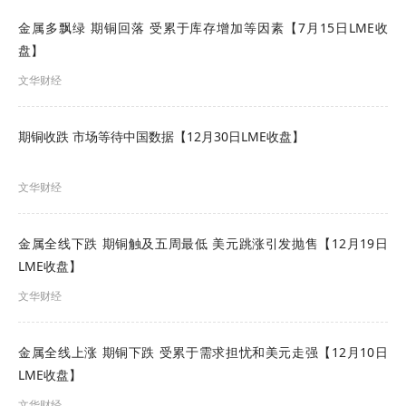
金属多飘绿 期铜回落 受累于库存增加等因素【7月15日LME收
最后一轮现场报价结束后，会议主持人通报各家企
盘】
业最后一次报价，同时公布现场综合价值最高报
文华财经
价。
期铜收跌 市场等待中国数据【12月30日LME收盘】
（七）本次竞价销售设置投标保证金20万元，报名
后，及时缴纳投标保证金，未缴纳保证金者视为自
文华财经
动放弃本次竞标。未中标客户保证金在该次竞价活
动结束后及时退还，竞价买方签订合同后，及时退
金属全线下跌 期铜触及五周最低 美元跳涨引发抛售【12月19日
LME收盘】
还保证金；如未按中标价格和数量签订合同，则投
文华财经
标保证金不予退还。投标保证金收取账户如下：
公司名称:云南锡业股份有限公司卡房分公司
金属全线上涨 期铜下跌 受累于需求担忧和美元走强【12月10日
LME收盘】
开户银行:个旧市农村信用合作联社卡房信用社
文华财经