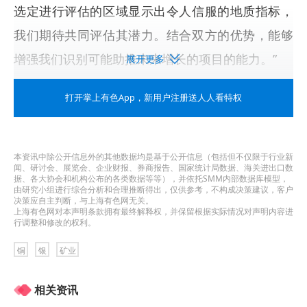
选定进行评估的区域显示出令人信服的地质指标，
我们期待共同评估其潜力。结合双方的优势，能够
增强我们识别可能助推未来增长的项目的能力。”
展开更多
根据该分成协议，KGHM Chile将开展早期勘探活
打开掌上有色App
，新用户注册送人人看特权
动，以评估该区域的地质特征。根据评估结果，协
议包含进一步推进并组建合资企业以深化开发该机
本资讯中除公开信息外的其他数据均是基于公开信息（包括但不仅限于行业新
会的可能性。
闻、研讨会、展览会、企业财报、券商报告、国家统计局数据、海关进出口数
据、各大协会和机构公布的各类数据等等），并依托SMM内部数据库模型，
由研究小组进行综合分析和合理推断得出，仅供参考，不构成决策建议，客户
KGHM是全球最大的铜和银生产商之一。在智利，
决策应自主判断，与上海有色网无关。
上海有色网对本声明条款拥有最终解释权，并保留根据实际情况对声明内容进
KGHM为矿业提供专业服务，在勘探和地质领域拥
行调整和修改的权利。
有深厚专长。KGHM在智利的旗舰项目是位于安托
铜
银
矿业
法加斯塔地区的Sierra Gorda运营项目，这是一个
相关资讯
大型铜钼矿。KGHM持有Sierra Gorda SCM 55%的