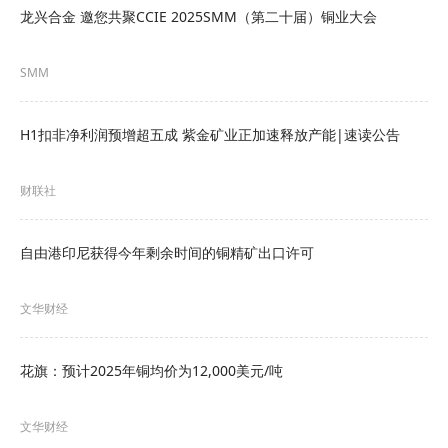
股权，其余45%由澳大利亚South32 Ltd.公司持
龙兴合金 邀您共聚CCIE 2025SMM（第二十届）铜业大会
有。
SMM
（文华综合）
H1扣非净利润预增超五成 紫金矿业正加速释放产能|速读公告
财联社
自由港印尼获得今年剩余时间的铜精矿出口许可
文华财经
花旗：预计2025年铜均价为12,000美元/吨
文华财经