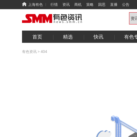
上海有色
行情
资讯
商机
策略
因思
直播
公告
首页
精选
快讯
有色
有色资讯
>
404