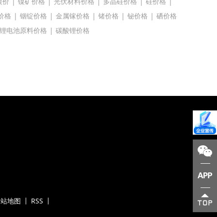
镍价
|
镍矿价格
|
光伏材料价格
|
多晶硅价格
|
硅价格
|
价格
|
铟锭价格
|
金属镓价格
|
锗价格
|
铋价格
|
硒价格
锂电池原料价格
|
碳酸锂价格
网站地图
RSS