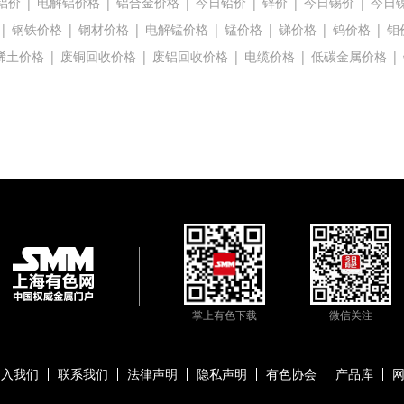
铝价
|
电解铝价格
|
铝合金价格
|
今日铅价
|
锌价
|
今日锡价
|
今日
|
钢铁价格
|
钢材价格
|
电解锰价格
|
锰价格
|
锑价格
|
钨价格
|
钼
稀土价格
|
废铜回收价格
|
废铝回收价格
|
电缆价格
|
低碳金属价格
|
掌上有色下载
微信关注
加入我们
联系我们
法律声明
隐私声明
有色协会
产品库