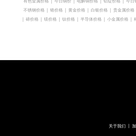
有色金属价格
|
今日铜价
|
电解铜价格
|
铝锭价格
|
今日
不锈钢价格
|
铬价格
|
黄金价格
|
白银价格
|
贵金属价格
|
碲价格
|
镁价格
|
钛价格
|
半导体价格
|
小金属价格
|
关于我们