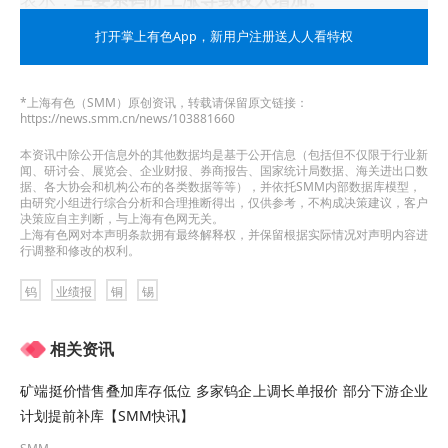
打开掌上有色App
，新用户注册送人人看特权
翔鹭钨业公告的002842翔鹭钨业投资者关系管理信
息20260423显示：
*上海有色（SMM）原创资讯，转载请保留原文链接：
https://news.smm.cn/news/103881660
1.请问目前截止一季报的前 10 大股东都是谁？
本资讯中除公开信息外的其他数据均是基于公开信息（包括但不仅限于行业新
闻、研讨会、展览会、企业财报、券商报告、国家统计局数据、海关进出口数
翔鹭钨业回应：尊敬的投资者，您好！公司预约于
据、各大协会和机构公布的各类数据等等），并依托SMM内部数据库模型，
由研究小组进行综合分析和合理推断得出，仅供参考，不构成决策建议，客户
2026 年 4 月 29 日披露 2026 年第一季
决策应自主判断，与上海有色网无关。
上海有色网对本声明条款拥有最终解释权，并保留根据实际情况对声明内容进
行调整和修改的权利。
度报告，前 10 名股东持股情况请以届时披露的公告
为准。感谢您对公司的关注！
钨
业绩报
铜
锡
2.请问陈总，国内四家钨主要上市公司，你们的核
相关资讯
心优势是什么？高端制造比如 3 纳米芯片、AI 服务
矿端挺价惜售叠加库存低位 多家钨企上调长单报价 部分下游企业
器你们有相关业务吗？在全球缺钨的情况下，这部
计划提前补库【SMM快讯】
分业务是否会外溢给你们