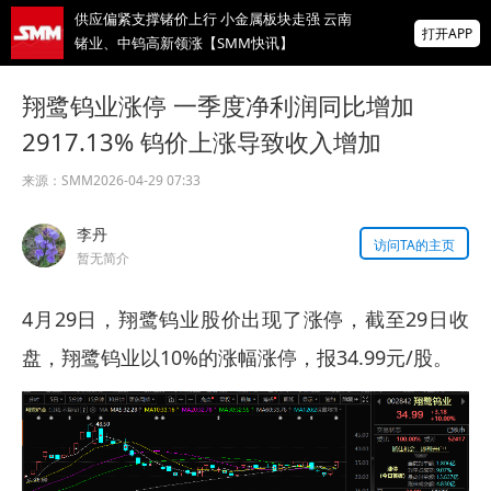
供应偏紧支撑锗价上行 小金属板块走强 云南
打开APP
锗业、中钨高新领涨【SMM快讯】
存储芯片股延续跌势，美股盘前SK海力士跌
翔鹭钨业涨停 一季度净利润同比增加
超5%、闪迪跌超8%，金价升至近两月高位
2917.13% 钨价上涨导致收入增加
IMF披露：加纳央行去年买黄金亏损19亿美
元
来源：
SMM
2026-04-29 07:33
掌上有色
李丹
为有色行业打造的神器
访问TA的主页
暂无简介
4月29日，翔鹭钨业股价出现了涨停，截至29日收
盘，翔鹭钨业以10%的涨幅涨停，报34.99元/股。