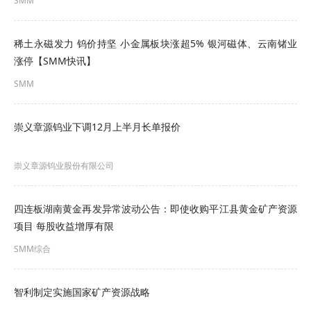
SMM
翔鹭钨业回应：尊敬的投资者，您好！公司是国内
稀土永磁发力 钨价持坚 小金属板块涨超5% 银河磁体、云南锗业
钨行业具备完整产业链的企业之一，业务范围包括
涨停【SMM快讯】
钨精矿采选、仲钨酸铵冶炼、
氧化钨
、钨粉、碳化
SMM
钨粉、硬质合金、钨丝等全系列钨产品的生产，系
崇义章源钨业下调12月上半月长单报价
国内具备光伏用超细钨丝材研发及生产能力的企业
之一，属商务部批准的“钨品国营贸易出口资格企
崇义章源钨业股份有限公司
业”之一。公司产品长期供应国际市场。
四连板湖南黄金再发异常波动公告：即使收购平江县黄金矿产资源
3.请问贵司今日股价大跌，公司基本面是否有重大
项目 每股收益增厚有限
利空，或者人事变动翔鹭钨业回应：尊敬的投资
SMM综合
者，您好！公司生产经营情况正常，感谢您对公司
的关注！
智利制定实施国家矿产资源战略